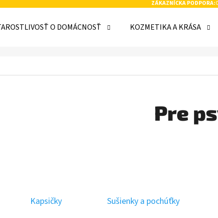
ZÁKAZNÍCKA PODPORA:
TAROSTLIVOSŤ O DOMÁCNOSŤ
KOZMETIKA A KRÁSA
 POTREBUJETE NÁJSŤ?
HĽADAŤ
Pre p
ODPORÚČAME
Kapsičky
Sušienky a pochúťky