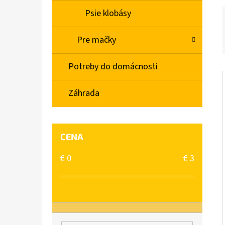
Psie klobásy
Pre mačky
Potreby do domácnosti
Záhrada
CENA
€
0
€
3