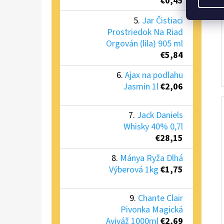
€0,45
Jar Čistiaci
Prostriedok Na Riad
Orgován (lila) 905 ml
€5,84
Ajax na podlahu
Jasmin 1l
€2,06
Jack Daniels
Whisky 40% 0,7l
€28,15
Mánya Ryža Dlhá
Výberová 1kg
€1,75
Chante Clair
Pivonka Magická
Aviváž 1000ml
€2,69