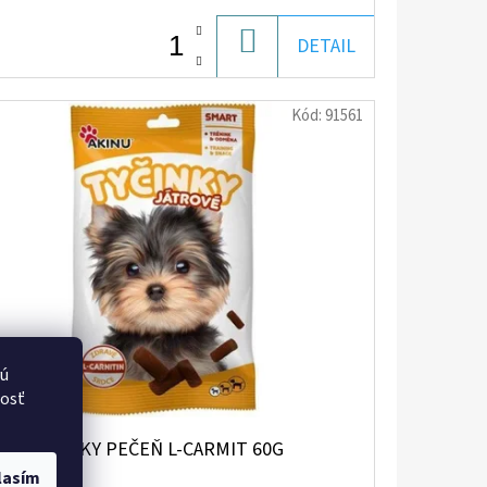
DO
DETAIL
KOŠÍKA
Kód:
91561
vú
nosť
NU TYČINKY PEČEŇ L-CARMIT 60G
lasím