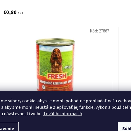
€0,80
/ ks
Kód:
27867
me súbory cookie, aby ste mohli pohodlne prehliadať našu webo
 a aby sme mohli neustále zlepšovať jej funkcie, výkon a použiteľ
u návštevnosti webu.
További információ
FRESH KONZERVA PES HOVÄDZIE KÚSKY 415G
AKI
avenie
Súh