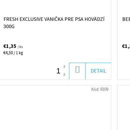
FRESH EXCLUSIVE VANIČKA PRE PSA HOVÄDZÍ
BE
300G
€1,35
€1
/ ks
Jednotková
€4,50 / 1 kg
cena:
DO
DETAIL
KOŠÍKA
Kód:
9309