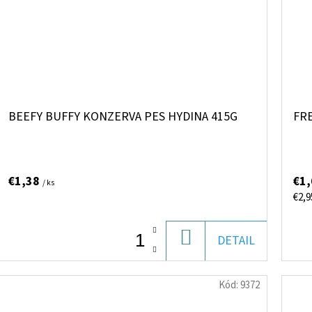
BEEFY BUFFY KONZERVA PES HYDINA 415G
FR
€1,38
€1
/ ks
Jed
€2,9
cena
DO
DETAIL
KOŠÍKA
Kód:
9372