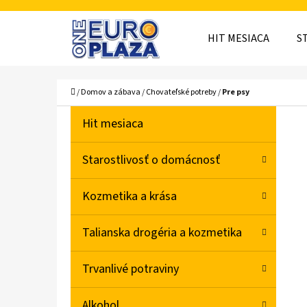
K
Prejsť
O
Späť
Späť
na
HIT MESIACA
S
Š
do
do
obsah
obchodu
obchodu
Í
ČO
Domov
/
Domov a zábava
/
Chovateľské potreby
/
Pre psy
K
B
K
Preskočiť
Hit mesiaca
A
O
kategórie
T
Č
Starostlivosť o domácnosť
E
N
G
Kozmetika a krása
Ó
Ý
R
P
Talianska drogéria a kozmetika
I
A
E
Trvanlivé potraviny
N
E
Alkohol