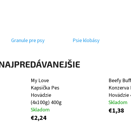
VIFON INSTANTNÁ POLIEVKA ZELENINOVÁ 60G
VIFON INSTANTNÁ 
CESTOVINAMI 60G
€0,45
€0,45
Granule pre psy
Psie klobásy
NAJPREDÁVANEJŠIE
My Love
Beefy Buf
Kapsička Pes
Konzerva 
Hovädzie
Hovädzie 
(4x100g) 400g
Skladom
€1,38
Skladom
€2,24