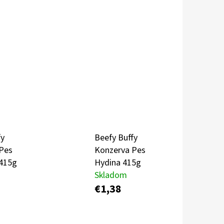
Nasledujúce
POLIEVKA BRAVČOVÁ S
fy
Beefy Buffy
Pes
Konzerva Pes
415g
Hydina 415g
Skladom
€1,38