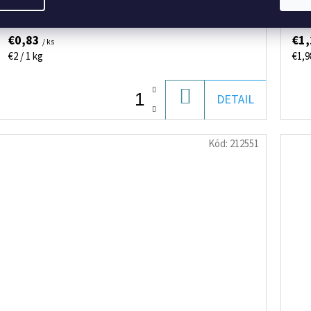
€0,83
€1
/ ks
Jednotková
Jed
€2 / 1 kg
€1,9
cena:
cena
DO
DETAIL
KOŠÍKA
Kód:
212551