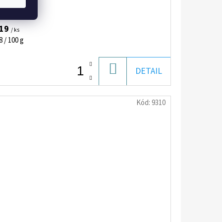
,19
/ ks
notková
8 / 100 g
:
DO
DETAIL
KOŠÍKA
Kód:
9310