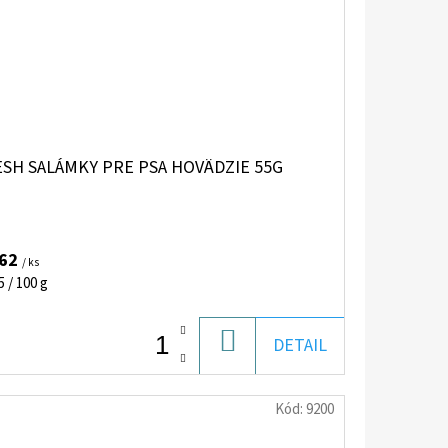
ESH SALÁMKY PRE PSA HOVÄDZIE 55G
,62
/ ks
notková
5 / 100 g
:
DO
DETAIL
KOŠÍKA
Kód:
9200