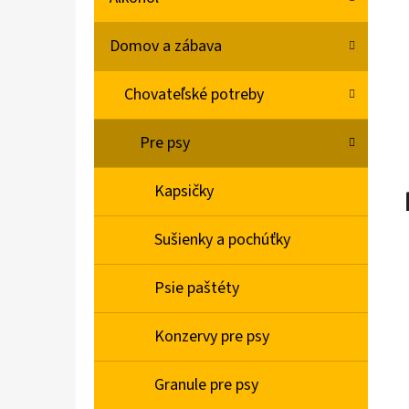
L
Domov a zábava
PALMOLIVE MENTA PROTI LUPINÁM ŠAMPÓN
350ML
Chovateľské potreby
€1,33
Pôvodne:
€1,57
Pre psy
Kapsičky
Sušienky a pochúťky
Psie paštéty
Konzervy pre psy
Granule pre psy