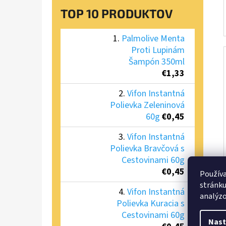
TOP 10 PRODUKTOV
Palmolive Menta
Proti Lupinám
Šampón 350ml
€1,33
Vifon Instantná
Polievka Zeleninová
60g
€0,45
Vifon Instantná
Polievka Bravčová s
Cestovinami 60g
€0,45
Používa
stránku
Vifon Instantná
analýzo
Polievka Kuracia s
Cestovinami 60g
Nast