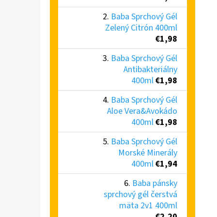
Baba Sprchový Gél
Zelený Citrón 400ml
€1,98
Baba Sprchový Gél
Antibakteriálny
400ml
€1,98
Baba Sprchový Gél
Aloe Vera&Avokádo
400ml
€1,98
Baba Sprchový Gél
Morské Minerály
400ml
€1,94
Baba pánsky
sprchový gél čerstvá
mäta 2v1 400ml
€2,20