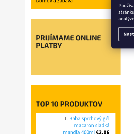
Domov a zábava
Používa
stránku
analýzo
Nast
PRIJÍMAME ONLINE
PLATBY
TOP 10 PRODUKTOV
Baba sprchový gél
macaron sladká
mandľa 400ml
€2,06