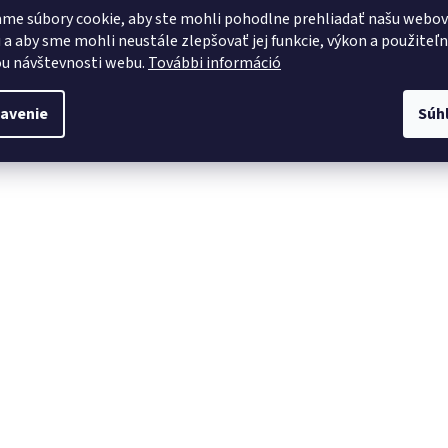
me súbory cookie, aby ste mohli pohodlne prehliadať našu webo
 a aby sme mohli neustále zlepšovať jej funkcie, výkon a použiteľ
u návštevnosti webu.
További információ
avenie
Súh