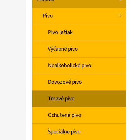
L
Pivo
BABA SPRCHOVÝ GÉL MACARON SLADKÁ
MANDĽA 400ML
Pivo ležiak
€2,06
Výčapné pivo
Nealkoholické pivo
Dovozové pivo
Tmavé pivo
Ochutené pivo
Špeciálne pivo