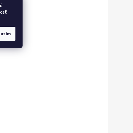
vú
nosť
lasím