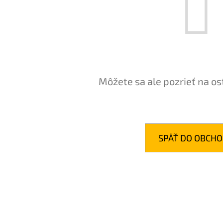
BABA SPRCHOVÝ GÉL ZELENÝ CITRÓN 400ML
BABA SPRCHOVÝ G
400ML
€1,98
€1,98
Môžete sa ale pozrieť na os
SPÄŤ DO OBCH