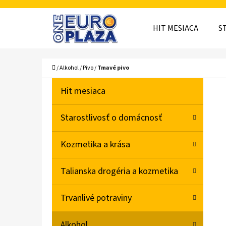
K
Prejsť
O
Späť
Späť
na
HIT MESIACA
S
Š
do
do
obsah
obchodu
obchodu
Í
ČO
Domov
/
Alkohol
/
Pivo
/
Tmavé pivo
K
B
K
Preskočiť
Hit mesiaca
A
O
kategórie
T
Č
Starostlivosť o domácnosť
E
N
G
Kozmetika a krása
Ó
Ý
R
P
Talianska drogéria a kozmetika
I
A
E
Trvanlivé potraviny
N
E
Alkohol