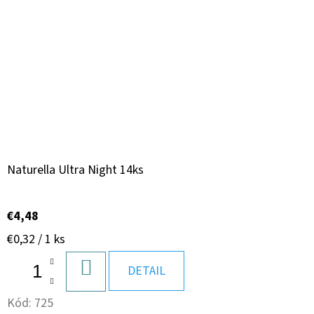
Naturella Ultra Night 14ks
€4,48
Jednotková
€0,32 / 1 ks
cena:
DO
DETAIL
KOŠÍKA
Kód:
725