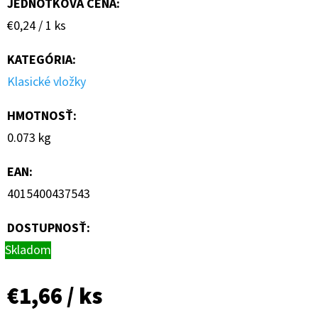
JEDNOTKOVÁ CENA:
Jednotková
€0,24 / 1 ks
cena:
KATEGÓRIA
:
Klasické vložky
HMOTNOSŤ
:
0.073 kg
EAN
:
4015400437543
DOSTUPNOSŤ:
Skladom
€1,66
/ ks