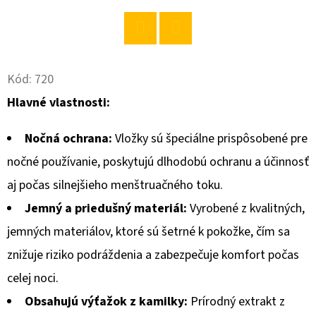
O
D
Twitter
Facebook
P
Kód:
720
O
Hlavné vlastnosti:
R
Ú
Nočná ochrana:
Vložky sú špeciálne prispôsobené pre
Č
A
nočné používanie, poskytujú dlhodobú ochranu a účinnosť
M
aj počas silnejšieho menštruačného toku.
E
Jemný a priedušný materiál:
Vyrobené z kvalitných,
jemných materiálov, ktoré sú šetrné k pokožke, čím sa
HELL
znižuje riziko podráždenia a zabezpečuje komfort počas
ICE
COFFEE
celej noci.
PINK
LATTE
Obsahujú výťažok z kamilky:
Prírodný extrakt z
250ML