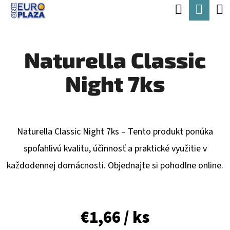
K
Hľadať
Nák
Prejsť
O
Späť
Späť
na
koší
Š
obsah
Naturella Classic
Í
Č
K
Night 7ks
O
P
O
T
Naturella Classic Night 7ks – Tento produkt ponúka
R
spoľahlivú kvalitu, účinnosť a praktické využitie v
E
každodennej domácnosti. Objednajte si pohodlne online.
B
U
€1,66
/ ks
J