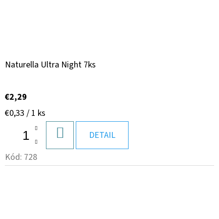
Naturella Ultra Night 7ks
€2,29
Jednotková
€0,33 / 1 ks
cena:
DO
DETAIL
KOŠÍKA
Kód:
728