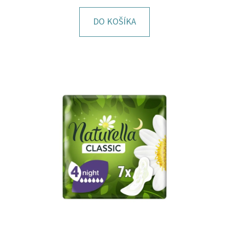
E
T
DO KOŠÍKA
E
N
Á
J
S
Ť
?
HĽADAŤ