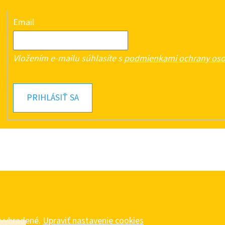
Email
Vložením e-mailu súhlasíte s
podmienkami ochrany oso
PRIHLÁSIŤ SA
a vyhradené.
Upraviť nastavenie cookies