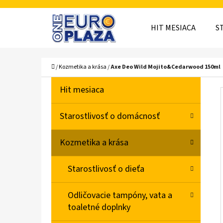
K
Prejsť
O
Späť
Späť
na
HIT MESIACA
S
Š
do
do
obsah
obchodu
obchodu
Í
ČO
Domov
/
Kozmetika a krása
/
Axe Deo Wild Mojito&Cedarwood 150ml
K
B
K
Preskočiť
Hit mesiaca
A
O
kategórie
T
Č
Starostlivosť o domácnosť
E
N
G
Kozmetika a krása
Ó
Ý
R
P
Starostlivosť o dieťa
I
A
E
Odličovacie tampóny, vata a
N
toaletné doplnky
E