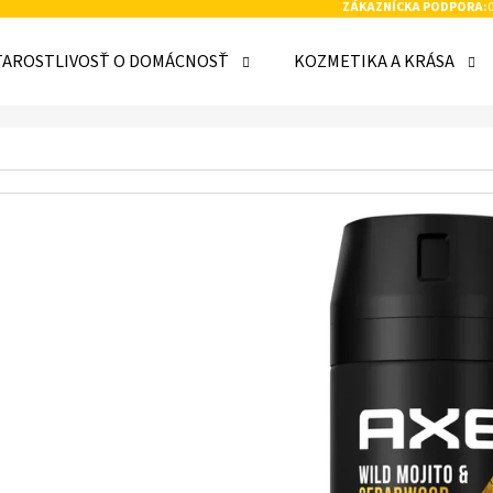
ZÁKAZNÍCKA PODPORA:
TAROSTLIVOSŤ O DOMÁCNOSŤ
KOZMETIKA A KRÁSA
 POTREBUJETE NÁJSŤ?
HĽADAŤ
ODPORÚČAME