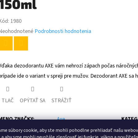
150ml
Kód:
1980
Priemerné
Neohodnotené
Podrobnosti hodnotenia
hodnotenie
produktu
Twitter
Facebook
je
Vďaka dezodorantu AXE vám nehrozí zápach počas náročných d
0,0
prípade ide o variant v spreji pre mužov. Dezodorant AXE sa 
z
5
TLAČ
OPÝTAŤ SA
STRÁŽIŤ
hviezdičiek.
MENO ZNAČKY
:
Axe
KATEG
me súbory cookie, aby ste mohli pohodlne prehliadať našu webo
HMOT
 a aby sme mohli neustále zlepšovať jej funkcie, výkon a použiteľ