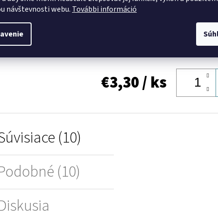
u návštevnosti webu.
További információ
EAN
:
avenie
Súh
DOSTU
€3,30
/ ks
Súvisiace (10)
Podobné (10)
Diskusia