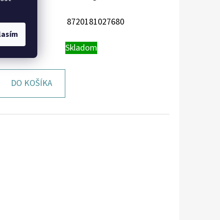
8720181027680
lasím
PNOSŤ:
Skladom
DO KOŠÍKA