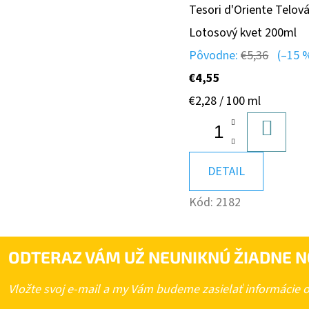
Tesori d'Oriente Telov
Lotosový kvet 200ml
Pôvodne:
€5,36
(–15 
€4,55
Jednotková
€2,28 / 100 ml
cena:
DO
KOŠÍK
DETAIL
Kód:
2182
ODTERAZ VÁM UŽ NEUNIKNÚ ŽIADNE N
Vložte svoj e-mail a my Vám budeme zasielať informácie