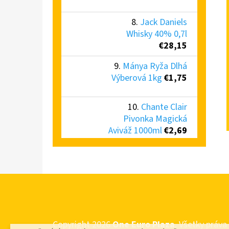
Jack Daniels
Whisky 40% 0,7l
€28,15
Mánya Ryža Dlhá
Výberová 1kg
€1,75
Chante Clair
Pivonka Magická
Aviváž 1000ml
€2,69
Z
Á
Copyright 2026
One Euro Plaza
. Všetky práv