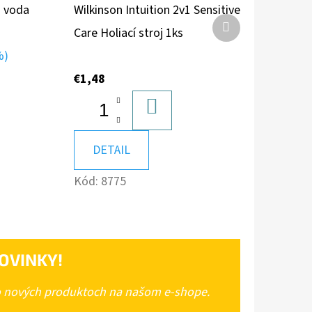
á voda
Wilkinson Intuition 2v1 Sensitive
Ďalší
Care Holiací stroj 1ks
produkt
%)
€1,48
DO
KOŠÍKA
DETAIL
A
Kód:
8775
OVINKY!
 o nových produktoch na našom e-shope.