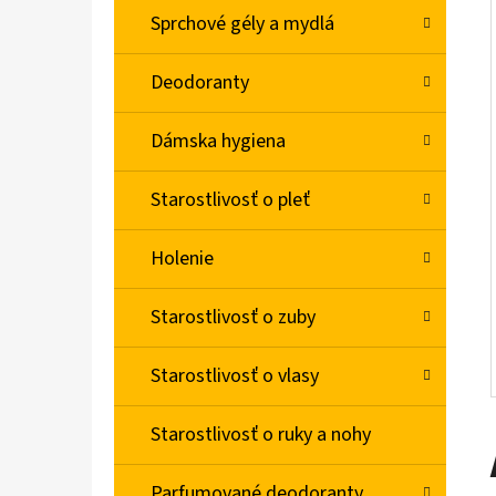
L
Sprchové gély a mydlá
BABA SPRCHOVÝ GÉL MAGNOLIA 750ML
Deodoranty
€4,78
Dámska hygiena
Starostlivosť o pleť
Holenie
Starostlivosť o zuby
Starostlivosť o vlasy
Starostlivosť o ruky a nohy
Parfumované deodoranty