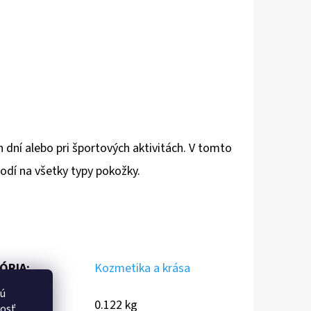
ní alebo pri športových aktivitách. V tomto
hodí na všetky typy pokožky.
ÓRIA
:
Kozmetika a krása
vú
NOSŤ
:
0.122 kg
nosť