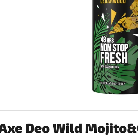
SILAN LOTUS AVIVÁŽ 2,772L
COCCOLINO SETA 
€6,99
€2,76
Pôvodne:
€3,25
Axe Deo Wild Mojito