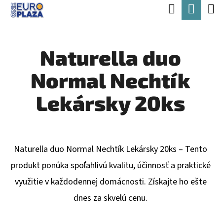
K
Hľadať
Nák
Prejsť
O
Späť
Späť
na
koší
Š
obsah
Naturella duo
Í
Č
K
Normal Nechtík
O
P
Lekársky 20ks
O
T
R
Naturella duo Normal Nechtík Lekársky 20ks – Tento
E
produkt ponúka spoľahlivú kvalitu, účinnosť a praktické
B
využitie v každodennej domácnosti. Získajte ho ešte
U
dnes za skvelú cenu.
J