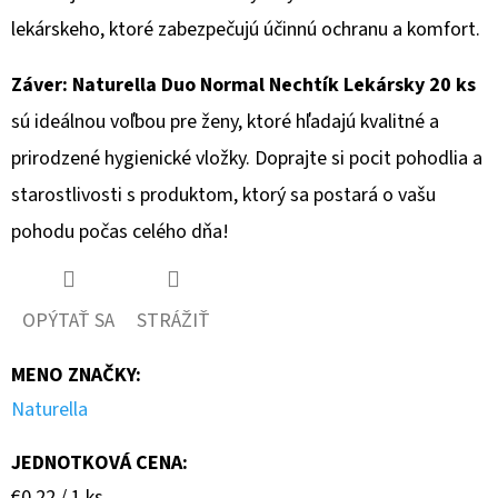
lekárskeho, ktoré zabezpečujú účinnú ochranu a komfort.
Záver:
Naturella Duo Normal Nechtík Lekársky 20 ks
sú ideálnou voľbou pre ženy, ktoré hľadajú kvalitné a
prirodzené hygienické vložky. Doprajte si pocit pohodlia a
starostlivosti s produktom, ktorý sa postará o vašu
pohodu počas celého dňa!
OPÝTAŤ SA
STRÁŽIŤ
MENO ZNAČKY
:
Naturella
JEDNOTKOVÁ CENA:
Jednotková
€0,22 / 1 ks