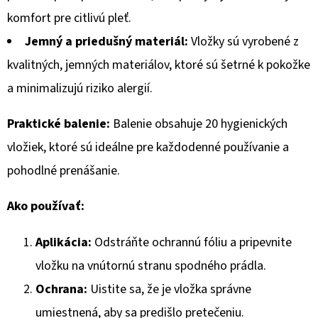
€3,68
komfort pre citlivú pleť.
Pôvodne:
€4,34
Jemný a priedušný materiál:
Vložky sú vyrobené z
kvalitných, jemných materiálov, ktoré sú šetrné k pokožke
a minimalizujú riziko alergií.
Praktické balenie:
Balenie obsahuje 20 hygienických
vložiek, ktoré sú ideálne pre každodenné používanie a
pohodlné prenášanie.
Ako používať:
Aplikácia:
Odstráňte ochrannú fóliu a pripevnite
vložku na vnútornú stranu spodného prádla.
Ochrana:
Uistite sa, že je vložka správne
umiestnená, aby sa predišlo pretečeniu.