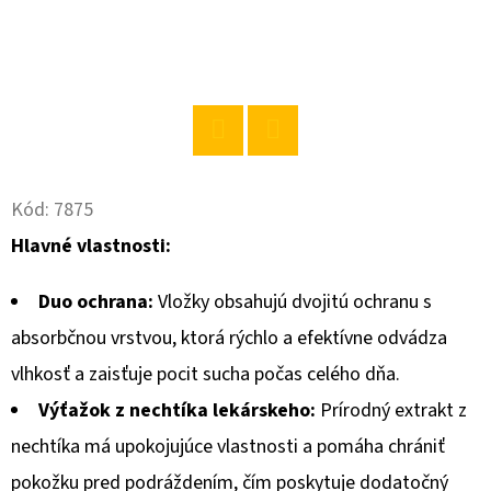
O
D
P
O
R
Twitter
Facebook
Ú
Kód:
7875
Č
Hlavné vlastnosti:
A
M
Duo ochrana:
Vložky obsahujú dvojitú ochranu s
E
absorbčnou vrstvou, ktorá rýchlo a efektívne odvádza
vlhkosť a zaisťuje pocit sucha počas celého dňa.
CHANTE
CLAIR
Výťažok z nechtíka lekárskeho:
Prírodný extrakt z
BIELE
PIŽMO
nechtíka má upokojujúce vlastnosti a pomáha chrániť
AVIVÁŽ
1400ML
pokožku pred podráždením, čím poskytuje dodatočný