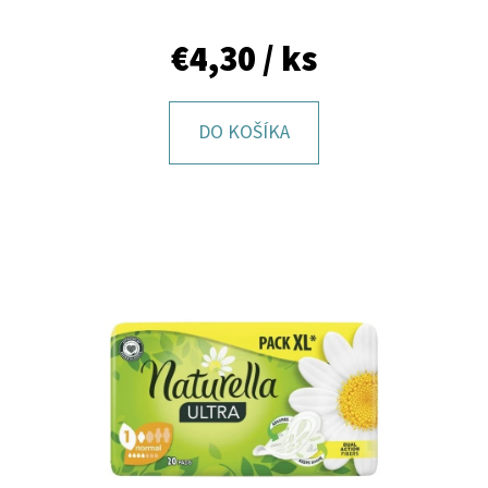
E
T
€4,30
/ ks
E
N
DO KOŠÍKA
Á
J
S
Ť
?
HĽADAŤ