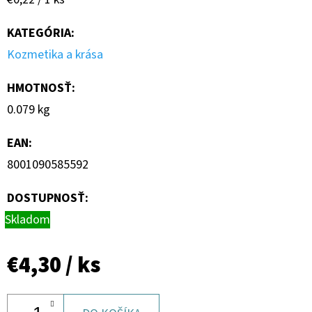
cena:
KATEGÓRIA
:
Kozmetika a krása
HMOTNOSŤ
:
0.079 kg
EAN
:
8001090585592
DOSTUPNOSŤ:
Skladom
€4,30
/ ks