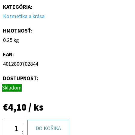
KATEGÓRIA
:
Kozmetika a krása
HMOTNOSŤ
:
0.25 kg
EAN
:
4012800702844
DOSTUPNOSŤ:
Skladom
€4,10
/ ks
DO KOŠÍKA