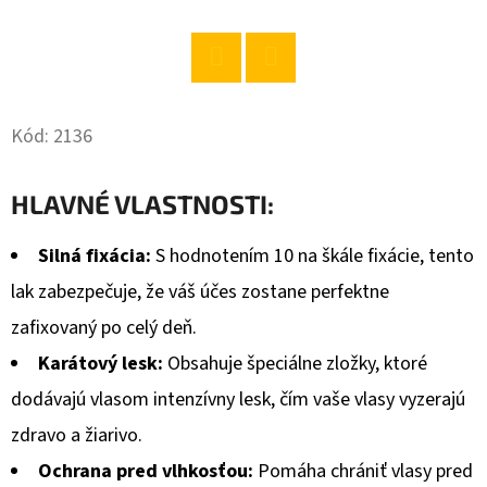
O
D
Twitter
Facebook
P
O
Kód:
2136
R
Ú
HLAVNÉ VLASTNOSTI:
Č
A
Silná fixácia:
S hodnotením 10 na škále fixácie, tento
M
lak zabezpečuje, že váš účes zostane perfektne
E
zafixovaný po celý deň.
Karátový lesk:
Obsahuje špeciálne zložky, ktoré
AJAX
dodávajú vlasom intenzívny lesk, čím vaše vlasy vyzerajú
NA
PODLAHU
zdravo a žiarivo.
JASMIN
1L
Ochrana pred vlhkosťou:
Pomáha chrániť vlasy pred