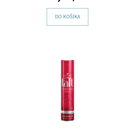
E
T
DO KOŠÍKA
E
N
Á
J
S
Ť
?
HĽADAŤ