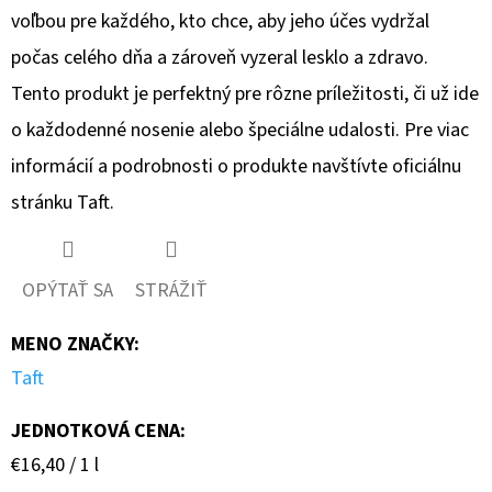
voľbou pre každého, kto chce, aby jeho účes vydržal
počas celého dňa a zároveň vyzeral lesklo a zdravo.
Tento produkt je perfektný pre rôzne príležitosti, či už ide
o každodenné nosenie alebo špeciálne udalosti. Pre viac
informácií a podrobnosti o produkte navštívte oficiálnu
stránku Taft.
OPÝTAŤ SA
STRÁŽIŤ
MENO ZNAČKY
:
Taft
JEDNOTKOVÁ CENA:
Jednotková
€16,40 / 1 l
cena: