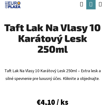
K
Hľadať
Nák
Prejsť
O
Späť
Späť
na
koší
Š
obsah
Taft Lak Na Vlasy 10
Í
Č
K
Karátový Lesk
O
P
250ml
O
T
R
Taft Lak Na Vlasy 10 Karátový Lesk 250ml – Extra lesk a
E
silné spevnenie pre luxusný účes. Kliknite a objednajte.
B
U
J
€4,10
/ ks