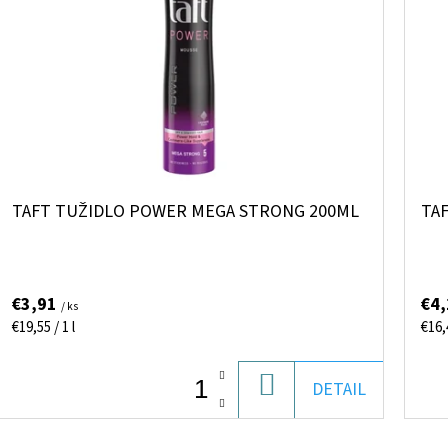
TAFT TUŽIDLO POWER MEGA STRONG 200ML
TAF
€3,91
€4
/ ks
Jednotková
Jed
€19,55 / 1 l
€16,4
cena:
cena
DO
DETAIL
KOŠÍKA