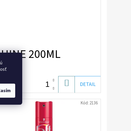
SHINE 200ML
vú
nosť
DO
DETAIL
lasím
KOŠÍKA
Kód:
2136