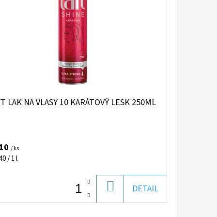
T LAK NA VLASY 10 KARÁTOVÝ LESK 250ML
,10
/ ks
notková
0 / 1 l
:
DO
DETAIL
KOŠÍKA