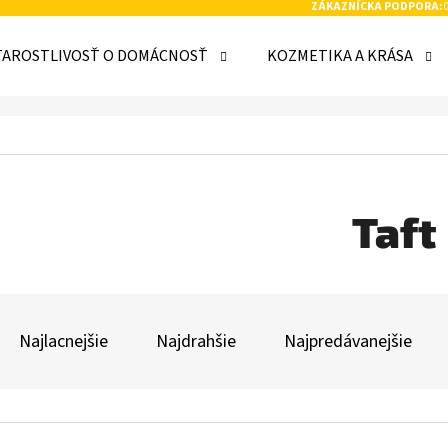
ZÁKAZNÍCKA PODPORA:
TAROSTLIVOSŤ O DOMÁCNOSŤ
KOZMETIKA A KRÁSA
 POTREBUJETE NÁJSŤ?
HĽADAŤ
Taft
R
ODPORÚČAME
A
Najlacnejšie
Najdrahšie
Najpredávanejšie
D
E
V
N