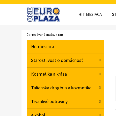
K
Prejsť
O
Späť
Späť
na
HIT MESIACA
S
Š
do
do
obsah
obchodu
obchodu
Í
ČO
Domov
/
Predávané značky
/
Taft
K
B
K
Preskočiť
Hit mesiaca
A
O
kategórie
T
Č
Starostlivosť o domácnosť
E
N
G
Kozmetika a krása
Ó
Ý
R
P
Talianska drogéria a kozmetika
I
A
E
Trvanlivé potraviny
N
E
Alkohol