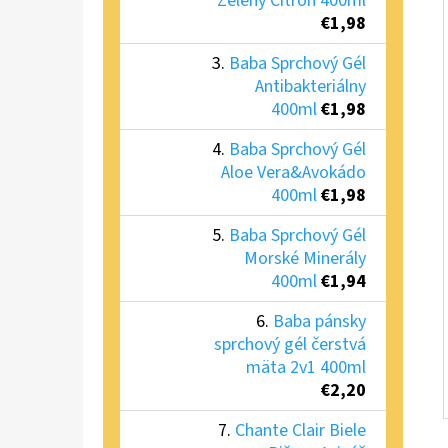
Zelený Citrón 400ml
€1,98
Baba Sprchový Gél
Antibakteriálny
400ml
€1,98
Baba Sprchový Gél
Aloe Vera&Avokádo
400ml
€1,98
Baba Sprchový Gél
Morské Minerály
400ml
€1,94
Baba pánsky
sprchový gél čerstvá
mäta 2v1 400ml
€2,20
Chante Clair Biele