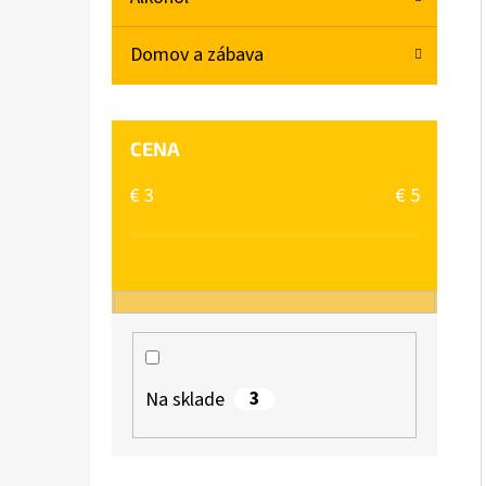
L
Domov a zábava
BABA SPRCHOVÝ GÉL MACARON SLADKÁ
MANDĽA 400ML
€2,06
CENA
€
3
€
5
3
Na sklade