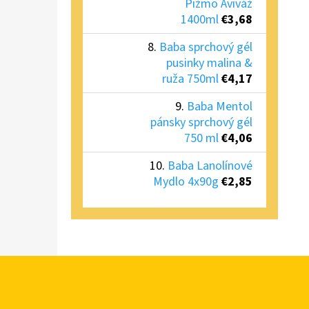
Pižmo Aviváž
1400ml
€3,68
Baba sprchový gél
pusinky malina &
ruža 750ml
€4,17
Baba Mentol
pánsky sprchový gél
750 ml
€4,06
Baba Lanolínové
Mydlo 4x90g
€2,85
Z