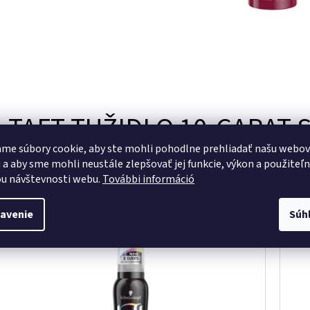
TAFT TUŽIDLO 10-CARAT 
me súbory cookie, aby ste mohli pohodlne prehliadať našu webo
 a aby sme mohli neustále zlepšovať jej funkcie, výkon a použiteľ
u návštevnosti webu.
További információ
€3,91
/ ks
Jednotková
€19,55 / 1 l
avenie
Súh
cena:
Kód:
867