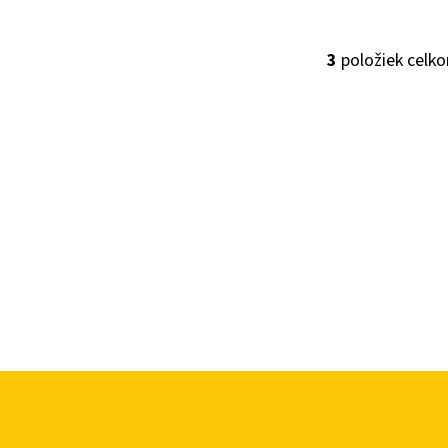
3
položiek celk
O
V
L
Á
D
A
C
I
E
P
R
V
K
Y
V