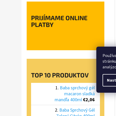
PRIJÍMAME ONLINE
PLATBY
Používa
stránku
analýzo
TOP 10 PRODUKTOV
Nast
Baba sprchový gél
macaron sladká
mandľa 400ml
€2,06
Baba Sprchový Gél