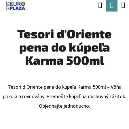
K
Hľadať
Nák
Prejsť
O
Späť
Späť
na
koší
Š
obsah
Tesori d'Oriente
Í
Č
K
pena do kúpeľa
O
P
Karma 500ml
O
T
R
Tesori d'Oriente pena do kúpeľa Karma 500ml – Vôňa
E
pokoja a rovnováhy. Premeňte kúpeľ na duchovný zážitok.
B
Objednajte jednoducho.
U
J