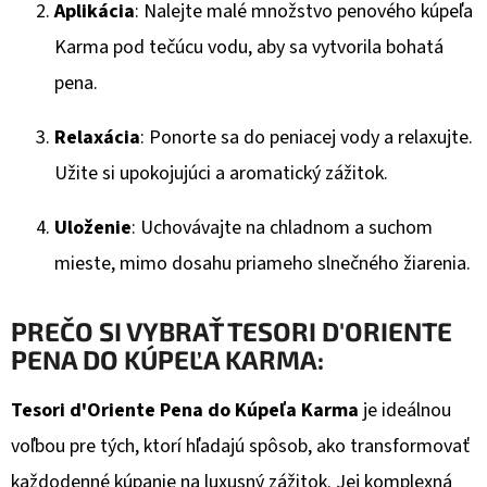
Aplikácia
: Nalejte malé množstvo penového kúpeľa
Karma pod tečúcu vodu, aby sa vytvorila bohatá
pena.
Relaxácia
: Ponorte sa do peniacej vody a relaxujte.
Užite si upokojujúci a aromatický zážitok.
Uloženie
: Uchovávajte na chladnom a suchom
mieste, mimo dosahu priameho slnečného žiarenia.
PREČO SI VYBRAŤ TESORI D'ORIENTE
PENA DO KÚPEĽA KARMA:
Tesori d'Oriente Pena do Kúpeľa Karma
je ideálnou
voľbou pre tých, ktorí hľadajú spôsob, ako transformovať
každodenné kúpanie na luxusný zážitok. Jej komplexná