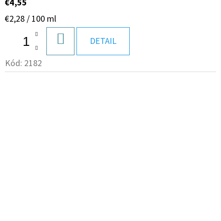
€4,55
Jednotková
€2,28 / 100 ml
cena:
DO
DETAIL
KOŠÍKA
Kód:
2182