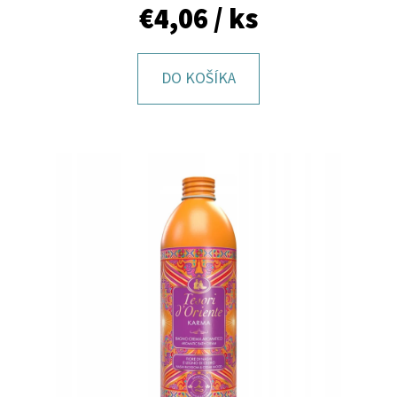
E
€4,06
/ ks
T
E
DO KOŠÍKA
N
Á
J
S
Ť
?
HĽADAŤ