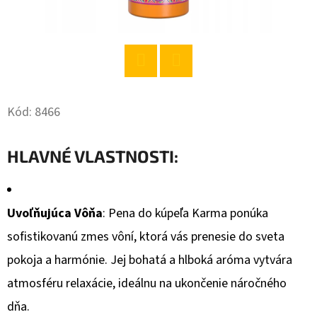
O
D
P
O
Twitter
Facebook
R
Kód:
8466
Ú
Č
HLAVNÉ VLASTNOSTI:
A
M
E
Uvoľňujúca Vôňa
: Pena do kúpeľa Karma ponúka
sofistikovanú zmes vôní, ktorá vás prenesie do sveta
BABA
pokoja a harmónie. Jej bohatá a hlboká aróma vytvára
SPRCHOVÝ
GÉL
atmosféru relaxácie, ideálnu na ukončenie náročného
ANTIBAKTERIÁLNY
400ML
dňa.