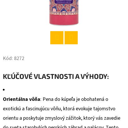
O
D
P
O
R
Twitter
Facebook
Ú
Č
Kód:
8272
A
M
KĽÚČOVÉ VLASTNOSTI A VÝHODY:
E
Orientálna vôňa
: Pena do kúpeľa je obohatená o
FRESH
KAKAO
exotickú a fascinujúcu vôňu, ktorá evokuje tajomstvo
NA
PEČENIE
orientu a poskytuje zmyslový zážitok, ktorý vás zavedie
100G
do sveta starobylých perských záhrad a palácov. Tento