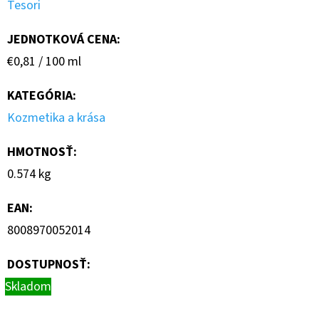
Tesori
JEDNOTKOVÁ CENA:
Jednotková
€0,81 / 100 ml
cena:
KATEGÓRIA
:
Kozmetika a krása
HMOTNOSŤ
:
0.574 kg
EAN
:
8008970052014
DOSTUPNOSŤ:
Skladom