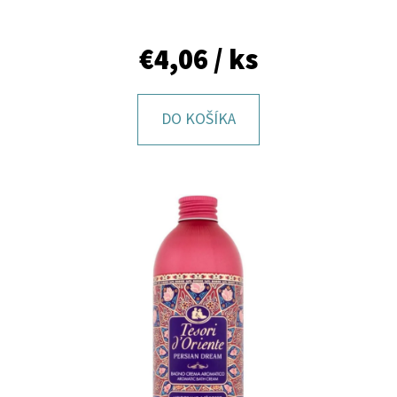
E
T
€4,06
/ ks
E
N
DO KOŠÍKA
Á
J
S
Ť
?
HĽADAŤ