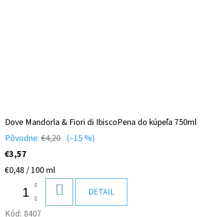
Dove Mandorla & Fiori di IbiscoPena do kúpeľa 750ml
Pôvodne:
€4,20
(–15 %)
€3,57
Jednotková
€0,48 / 100 ml
cena:
DO
DETAIL
KOŠÍKA
Kód:
8407