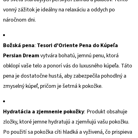
€1,41
vonný zážitok je ideálny na relaxáciu a oddych po
náročnom dni.
Božská pena
:
Tesori d'Oriente Pena do Kúpeľa
Persian Dream
vytvára bohatú, jemnú penu, ktorá
obklopí vaše telo a ponorí vás do luxusného kúpeľa. Táto
pena je dostatočne hustá, aby zabezpečila pohodlný a
zmyselný kúpeľ, pričom je šetrná k pokožke.
Hydratácia a zjemnenie pokožky
: Produkt obsahuje
zložky, ktoré jemne hydratujú a zjemňujú vašu pokožku.
Po použití sa pokožka cíti hladká a vyživená, čo prispieva