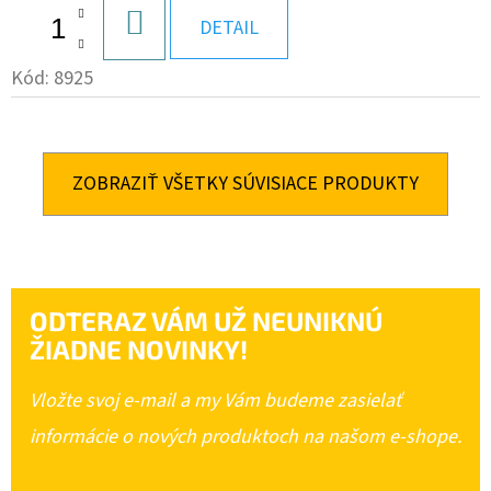
DO
DETAIL
KOŠÍKA
Kód:
8925
ZOBRAZIŤ VŠETKY SÚVISIACE PRODUKTY
ODTERAZ VÁM UŽ NEUNIKNÚ
ŽIADNE NOVINKY!
Vložte svoj e-mail a my Vám budeme zasielať
informácie o nových produktoch na našom e-shope.