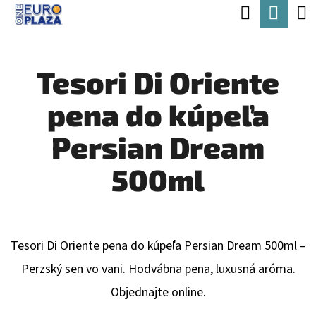
K
Hľadať
Nák
Prejsť
O
Späť
Späť
na
koší
Š
obsah
Tesori Di Oriente
Í
Č
K
pena do kúpeľa
O
P
Persian Dream
O
500ml
T
R
E
Tesori Di Oriente pena do kúpeľa Persian Dream 500ml –
B
Perzský sen vo vani. Hodvábna pena, luxusná aróma.
U
Objednajte online.
J