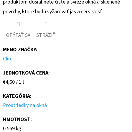
produktom dosiahnete čisté a svieže okná a sklenené
povrchy, ktoré budú vyžarovať jas a čerstvosť.
OPÝTAŤ SA
STRÁŽIŤ
MENO ZNAČKY
:
Clin
JEDNOTKOVÁ CENA:
Jednotková
€4,60 / 1 l
cena:
KATEGÓRIA
:
Prostriedky na okná
HMOTNOSŤ
:
0.559 kg