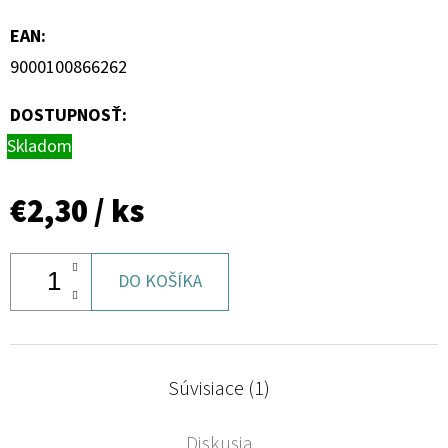
EAN
:
9000100866262
DOSTUPNOSŤ:
Skladom
€2,30
/ ks
DO KOŠÍKA
Súvisiace (1)
Diskusia