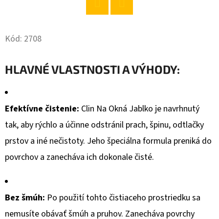
O
Twitter
Facebook
D
Kód:
2708
P
O
HLAVNÉ VLASTNOSTI A VÝHODY:
R
Ú
Č
Efektívne čistenie:
Clin Na Okná Jablko je navrhnutý
A
M
tak, aby rýchlo a účinne odstránil prach, špinu, odtlačky
E
prstov a iné nečistoty. Jeho špeciálna formula preniká do
povrchov a zanecháva ich dokonale čisté.
CHANTE
CLAIR
PIVONKA
MAGICKÁ
Bez šmúh:
Po použití tohto čistiaceho prostriedku sa
AVIVÁŽ
nemusíte obávať šmúh a pruhov. Zanecháva povrchy
1000ML