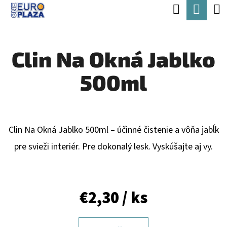
K
Hľadať
Nák
Prejsť
O
Späť
Späť
na
koší
Š
obsah
Clin Na Okná Jablko
Í
Č
K
500ml
O
P
O
T
Clin Na Okná Jablko 500ml – účinné čistenie a vôňa jabĺk
R
pre svieži interiér. Pre dokonalý lesk. Vyskúšajte aj vy.
E
B
€2,30
/ ks
U
J