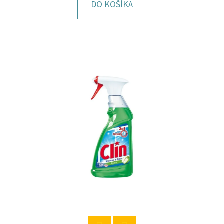
E
DO KOŠÍKA
T
E
N
Á
J
S
Ť
?
HĽADAŤ