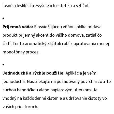
jasné a lesklé, čo zvyšuje ich estetiku a vzhľad.
€2,69
Pôvodne:
€3,17
Príjemná vôňa:
S osviežujúcou vôňou jablka pridáva
produkt príjemný akcent do vášho domova, zatiaľ čo
čistí. Tento aromatický zážitok robí z upratovania menej
monotónny proces.
Jednoduché a rýchle použitie:
Aplikácia je veľmi
jednoduchá. Nastriekajte na požadovaný povrch a zotrite
suchou handričkou alebo papierovým utierkom. Je
vhodný na každodenné čistenie a udržovanie čistoty vo
vašich priestoroch.