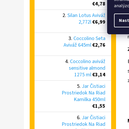
€4,78
analýzo
Silan Lotus Aviváž
Nast
2,772l
€6,99
Coccolino Seta
Aviváž 645ml
€2,76
Coccolino aviváž
sensitive almond
1275 ml
€3,14
Jar Čistiaci
Prostriedok Na Riad
Kamilka 450ml
€1,55
Jar Čistiaci
Prostriedok Na Riad