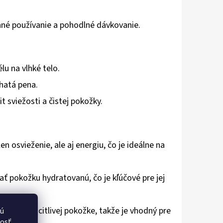
nné používanie a pohodlné dávkovanie.
u na vlhké telo.
hatá pena.
t sviežosti a čistej pokožky.
n osvieženie, ale aj energiu, čo je ideálne na
ť pokožku hydratovanú, čo je kľúčové pre jej
trná aj k citlivej pokožke, takže je vhodný pre
vú
nosť