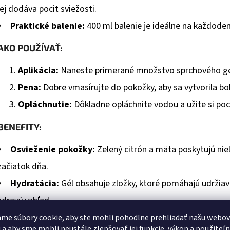
jej dodáva pocit sviežosti.
Praktické balenie:
400 ml balenie je ideálne na každode
AKO POUŽÍVAŤ:
Aplikácia:
Naneste primerané množstvo sprchového gél
Pena:
Dobre vmasírujte do pokožky, aby sa vytvorila bo
Opláchnutie:
Dôkladne opláchnite vodou a užite si poci
BENEFITY:
Osvieženie pokožky:
Zelený citrón a mäta poskytujú niele
začiatok dňa.
Hydratácia:
Gél obsahuje zložky, ktoré pomáhajú udržiava
zdravý vzhľad.
Vhodný pre všetky typy pleti:
Jeho jemná receptúra je še
me súbory cookie, aby ste mohli pohodlne prehliadať našu webo
 a aby sme mohli neustále zlepšovať jej funkcie, výkon a použiteľ