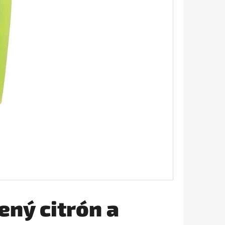
AVIVÁŽ 645ML
ený citrón a