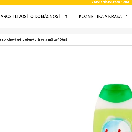
ZÁKAZNÍCKA PODPORA:
TAROSTLIVOSŤ O DOMÁCNOSŤ
KOZMETIKA A KRÁSA
 POTREBUJETE NÁJSŤ?
 sprchový gél zelený citrón a mäta 400ml
HĽADAŤ
ODPORÚČAME