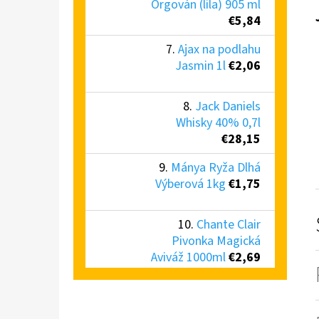
Orgován (lila) 905 ml
€5,84
Ajax na podlahu
Jasmin 1l
€2,06
Jack Daniels
Whisky 40% 0,7l
€28,15
Mánya Ryža Dlhá
Výberová 1kg
€1,75
Chante Clair
Pivonka Magická
Aviváž 1000ml
€2,69