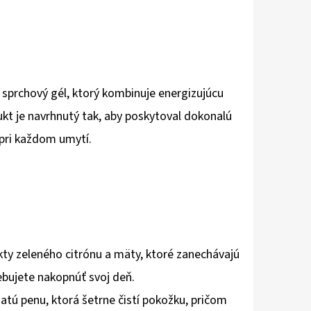
 sprchový gél, ktorý kombinuje energizujúcu
kt je navrhnutý tak, aby poskytoval dokonalú
 pri každom umytí.
kty zeleného citrónu a mäty, ktoré zanechávajú
ebujete nakopnúť svoj deň.
atú penu, ktorá šetrne čistí pokožku, pričom