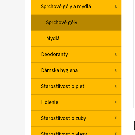
L
Sprchové gély a mydlá
BABA SPRCHOVÝ GÉL MAGNOLIA 750ML
Sprchové gély
€4,78
Mydlá
Deodoranty
Dámska hygiena
Starostlivosť o pleť
Holenie
Starostlivosť o zuby
Starostlivosť o vlasy