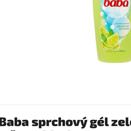
SILAN LOTUS AVIVÁŽ 2,772L
COCCOLINO SETA 
€6,99
€2,76
Pôvodne:
€3,25
Baba sprchový gél zel