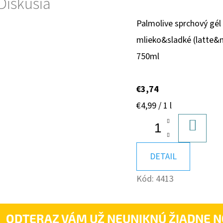
Diskusia
Palmolive sprchový gél
mlieko&sladké (latte&
750ml
€3,74
Jednotková
€4,99 / 1 l
cena:
DO
KOŠÍK
DETAIL
Kód:
4413
ODTERAZ VÁM UŽ NEUNIKNÚ ŽIADNE N