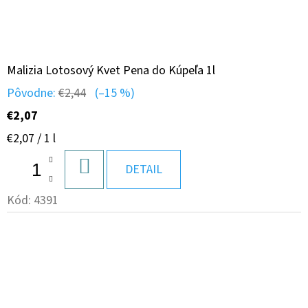
Malizia Lotosový Kvet Pena do Kúpeľa 1l
Pôvodne:
€2,44
(–15 %)
€2,07
Jednotková
€2,07 / 1 l
cena:
DO
DETAIL
KOŠÍKA
Kód:
4391