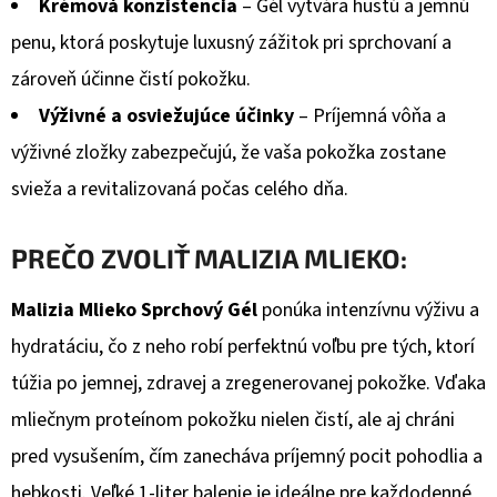
Krémová konzistencia
– Gél vytvára hustú a jemnú
€28,15
penu, ktorá poskytuje luxusný zážitok pri sprchovaní a
zároveň účinne čistí pokožku.
Výživné a osviežujúce účinky
– Príjemná vôňa a
výživné zložky zabezpečujú, že vaša pokožka zostane
svieža a revitalizovaná počas celého dňa.
PREČO ZVOLIŤ MALIZIA MLIEKO:
Malizia Mlieko Sprchový Gél
ponúka intenzívnu výživu a
hydratáciu, čo z neho robí perfektnú voľbu pre tých, ktorí
túžia po jemnej, zdravej a zregenerovanej pokožke. Vďaka
mliečnym proteínom pokožku nielen čistí, ale aj chráni
pred vysušením, čím zanecháva príjemný pocit pohodlia a
hebkosti. Veľké 1-liter balenie je ideálne pre každodenné