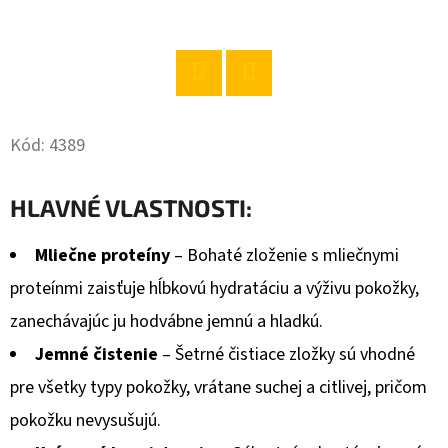
O
D
P
Twitter
Facebook
O
Kód:
4389
R
Ú
Č
HLAVNÉ VLASTNOSTI:
A
M
Mliečne proteíny
– Bohaté zloženie s mliečnymi
E
proteínmi zaisťuje hĺbkovú hydratáciu a výživu pokožky,
zanechávajúc ju hodvábne jemnú a hladkú.
JACK
Jemné čistenie
– Šetrné čistiace zložky sú vhodné
DANIELS
WHISKY
pre všetky typy pokožky, vrátane suchej a citlivej, pričom
40%
pokožku nevysušujú.
0,7L