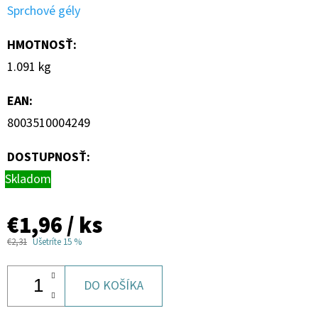
Sprchové gély
HMOTNOSŤ
:
1.091 kg
EAN
:
8003510004249
DOSTUPNOSŤ:
Skladom
€1,96
/ ks
€2,31
Ušetríte 15 %
DO KOŠÍKA