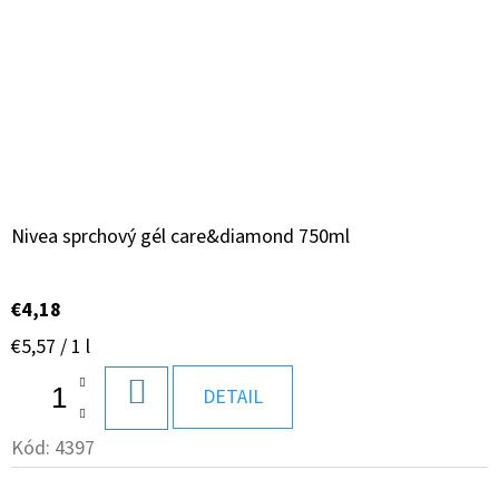
Nivea sprchový gél care&diamond 750ml
€4,18
Jednotková
€5,57 / 1 l
cena:
DO
DETAIL
KOŠÍKA
Kód:
4397