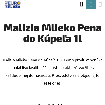
K
Hľadať
Nák
Prejsť
O
Späť
Späť
na
koší
Š
obsah
Malizia Mlieko Pena
Í
Č
K
do Kúpeľa 1l
O
P
O
T
Malizia Mlieko Pena do Kúpeľa 1l – Tento produkt ponúka
R
spoľahlivú kvalitu, účinnosť a praktické využitie v
E
každodennej domácnosti. Presvedčte sa a objednajte
B
ešte dnes.
U
J