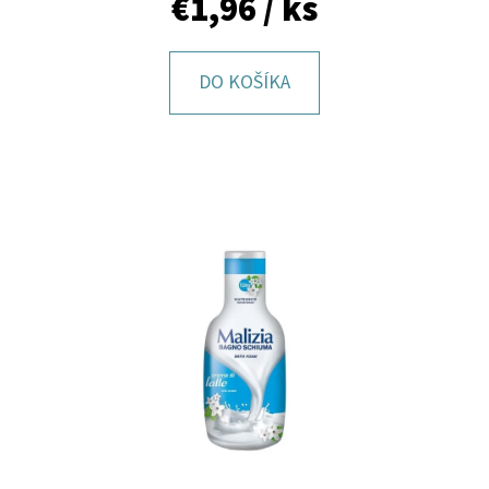
€1,96
/ ks
E
T
E
DO KOŠÍKA
N
Á
J
S
Ť
?
HĽADAŤ