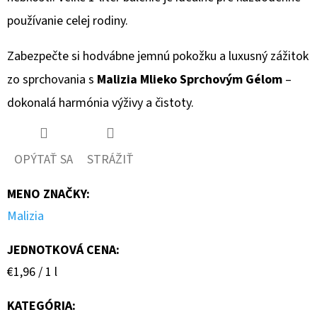
používanie celej rodiny.
Zabezpečte si hodvábne jemnú pokožku a luxusný zážitok
zo sprchovania s
Malizia Mlieko Sprchovým Gélom
–
dokonalá harmónia výživy a čistoty.
OPÝTAŤ SA
STRÁŽIŤ
MENO ZNAČKY
:
Malizia
JEDNOTKOVÁ CENA:
Jednotková
€1,96 / 1 l
cena:
KATEGÓRIA
: