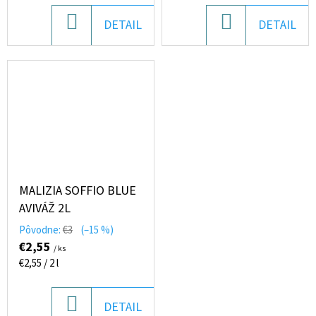
DO
DO
DETAIL
DETAIL
KOŠÍKA
KOŠÍKA
MALIZIA SOFFIO BLUE
AVIVÁŽ 2L
Pôvodne:
€3
(–15 %)
€2,55
/ ks
Jednotková
€2,55 / 2 l
cena:
DO
DETAIL