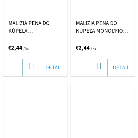
MALIZIA PENA DO
MALIZIA PENA DO
KÚPEĽA
KÚPEĽA MONOI/FIORI
MIELE/ZENZERO 1L
DI LOTO 1L
€2,44
€2,44
/ ks
/ ks
DO
DO
DETAIL
DETAIL
KOŠÍKA
KOŠÍKA