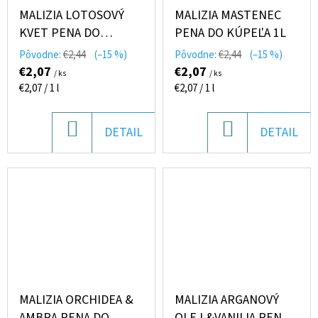
MALIZIA LOTOSOVÝ
MALIZIA MASTENEC
KVET PENA DO
PENA DO KÚPEĽA 1L
KÚPEĽA 1L
Pôvodne:
€2,44
(–15 %)
Pôvodne:
€2,44
(–15 %)
€2,07
€2,07
/ ks
/ ks
Jednotková
Jednotková
€2,07 / 1 l
€2,07 / 1 l
cena:
cena:
DO
DO
DETAIL
DETAIL
KOŠÍKA
KOŠÍKA
MALIZIA ORCHIDEA &
MALIZIA ARGANOVÝ
AMBRA PENA DO
OLEJ &VANILIA PENA