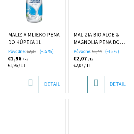
O
D
P
MALIZIA MLIEKO PENA
MALIZIA BIO ALOE &
O
DO KÚPEĽA 1L
MAGNOLIA PENA DO
R
KÚPEĽA 1L
Ú
Pôvodne:
€2,31
(–15 %)
Pôvodne:
€2,44
(–15 %)
€1,96
€2,07
Č
/ ks
/ ks
Jednotková
Jednotková
€1,96 / 1 l
€2,07 / 1 l
A
cena:
cena:
M
E
DO
DO
DETAIL
DETAIL
KOŠÍKA
KOŠÍKA
COCCOLINO
SETA
AVIVÁŽ
645ML
€2,76