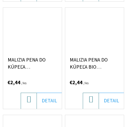
KOŠÍKA
KOŠÍKA
MALIZIA PENA DO
MALIZIA PENA DO
KÚPEĽA
KÚPEĽA BIO
BERGAMOTTO/SALVIA
ALOE/MAGNOLIA 1L
1L
€2,44
€2,44
/ ks
/ ks
DO
DO
DETAIL
DETAIL
KOŠÍKA
KOŠÍKA