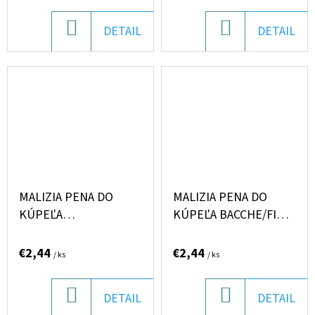
cena:
cena:
DO
DO
DETAIL
DETAIL
KOŠÍKA
KOŠÍKA
MALIZIA PENA DO
MALIZIA PENA DO
KÚPEĽA
KÚPEĽA BACCHE/FIORI
ARGAN/VANIGLIA 1L
DI GOJI 1L
€2,44
€2,44
/ ks
/ ks
DO
DO
DETAIL
DETAIL