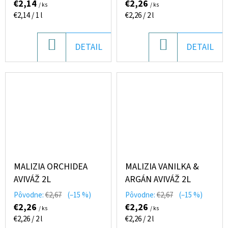
€2,14
€2,26
/ ks
/ ks
Jednotková
Jednotková
€2,14 / 1 l
€2,26 / 2 l
cena:
cena:
DO
DO
DETAIL
DETAIL
KOŠÍKA
KOŠÍKA
MALIZIA ORCHIDEA
MALIZIA VANILKA &
AVIVÁŽ 2L
ARGÁN AVIVÁŽ 2L
Pôvodne:
€2,67
(–15 %)
Pôvodne:
€2,67
(–15 %)
€2,26
€2,26
/ ks
/ ks
Jednotková
Jednotková
€2,26 / 2 l
€2,26 / 2 l