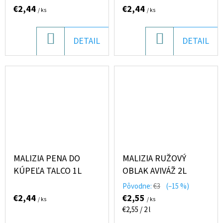
€2,44
€2,44
/ ks
/ ks
DO
DO
DETAIL
DETAIL
KOŠÍKA
KOŠÍKA
MALIZIA PENA DO
MALIZIA RUŽOVÝ
KÚPEĽA TALCO 1L
OBLAK AVIVÁŽ 2L
Pôvodne:
€3
(–15 %)
€2,44
€2,55
/ ks
/ ks
Jednotková
€2,55 / 2 l
cena: