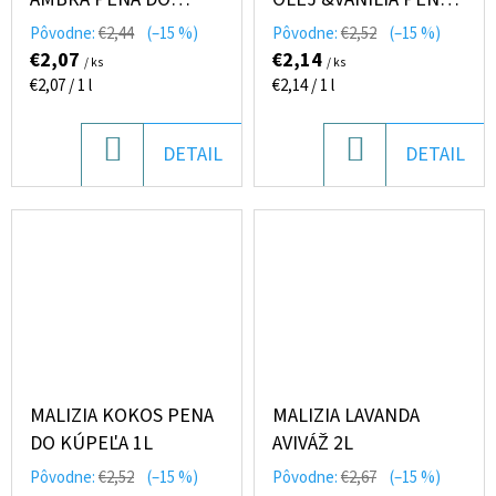
KÚPEĽA 1L
DO KÚPEĽA 1L
Pôvodne:
€2,44
(–15 %)
Pôvodne:
€2,52
(–15 %)
(ARGAN&VANIGLIA)
€2,07
€2,14
/ ks
/ ks
Jednotková
Jednotková
€2,07 / 1 l
€2,14 / 1 l
cena:
cena:
DO
DO
DETAIL
DETAIL
KOŠÍKA
KOŠÍKA
MALIZIA KOKOS PENA
MALIZIA LAVANDA
DO KÚPEĽA 1L
AVIVÁŽ 2L
Pôvodne:
€2,52
(–15 %)
Pôvodne:
€2,67
(–15 %)