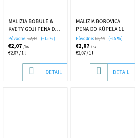
Pôvodne:
€3,25
MALIZIA BOBULE &
MALIZIA BOROVICA
KVETY GOJI PENA DO
PENA DO KÚPEĽA 1L
KÚPEĽA 1L
Pôvodne:
€2,44
(–15 %)
Pôvodne:
€2,44
(–15 %)
€2,07
€2,07
/ ks
/ ks
Jednotková
Jednotková
€2,07 / 1 l
€2,07 / 1 l
cena:
cena:
DO
DO
DETAIL
DETAIL
KOŠÍKA
KOŠÍKA