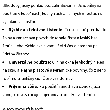
€28,15
dlhodobý jasný pohľad bez zahmlievania. Je ideálny na
použitie v kúpeľniach, kuchyniach a na iných miestach s
vysokou vlhkosťou.
Rýchle a efektívne čistenie:
Tento čistič preniká do
špiny a zanecháva povrch dokonale čistý a lesklý bez
šmúh. Jeho rýchla akcia vám ušetrí čas a námahu pri
údržbe čistoty.
Univerzálne použitie:
Clin na okná je vhodný nielen
na sklo, ale aj na plastové a keramické povrchy, čo z neho
robí multifunkčný čistič pre váš domov.
Príjemná vôňa:
Po použití zanecháva osviežujúcu
vôňu, ktorá zaručuje príjemnú atmosféru v interiéri.
AKO POUŽÍVAŤ: