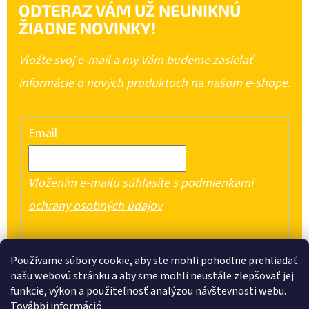
ODTERAZ VÁM UŽ NEUNIKNÚ
ŽIADNE NOVINKY!
Vložte svoj e-mail a my Vám budeme zasielať
informácie o nových produktoch na našom e-shope.
Email
Vložením e-mailu súhlasíte s
podmienkami
ochrany osobných údajov
PRIHLÁSIŤ SA
Používame súbory cookie, aby ste mohli pohodlne prehliadať
našu webovú stránku a aby sme mohli neustále zlepšovať jej
funkcie, výkon a použiteľnosť analýzou návštevnosti webu.
További információ