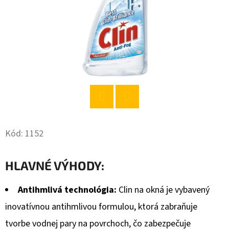
O
D
P
O
R
Ú
Č
A
Twitter
Facebook
M
Kód:
1152
E
HLAVNÉ VÝHODY:
JACK
DANIELS
Antihmlivá technológia:
Clin na okná je vybavený
WHISKY
40%
inovatívnou antihmlivou formulou, ktorá zabraňuje
0,7L
tvorbe vodnej pary na povrchoch, čo zabezpečuje