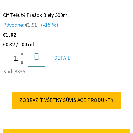
Cif Tekutý Prášok Biely 500ml
Pôvodne:
€1,91
(–15 %)
€1,62
Jednotková
€0,32 / 100 ml
cena:
DO
DETAIL
KOŠÍKA
Kód:
8335
ZOBRAZIŤ VŠETKY SÚVISIACE PRODUKTY