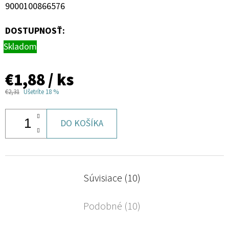
9000100866576
DOSTUPNOSŤ:
Skladom
€1,88
/ ks
€2,31
Ušetríte 18 %
DO KOŠÍKA
Súvisiace (10)
Podobné (10)