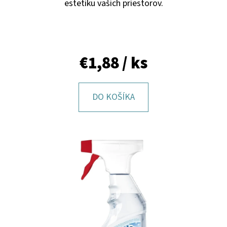
E
estetiku vašich priestorov.
T
E
N
€1,88
/ ks
Á
J
DO KOŠÍKA
S
Ť
?
HĽADAŤ