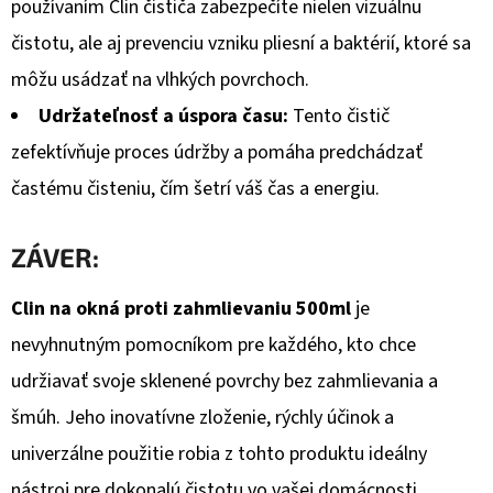
používaním Clin čističa zabezpečíte nielen vizuálnu
čistotu, ale aj prevenciu vzniku pliesní a baktérií, ktoré sa
môžu usádzať na vlhkých povrchoch.
Udržateľnosť a úspora času:
Tento čistič
zefektívňuje proces údržby a pomáha predchádzať
častému čisteniu, čím šetrí váš čas a energiu.
ZÁVER:
Clin na okná proti zahmlievaniu 500ml
je
nevyhnutným pomocníkom pre každého, kto chce
udržiavať svoje sklenené povrchy bez zahmlievania a
šmúh. Jeho inovatívne zloženie, rýchly účinok a
univerzálne použitie robia z tohto produktu ideálny
nástroj pre dokonalú čistotu vo vašej domácnosti.