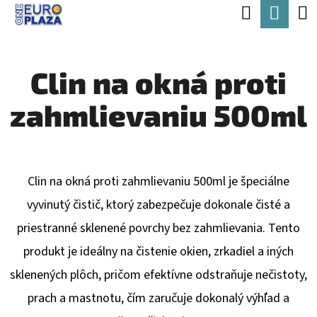
K
Hľadať
Nák
Prejsť
O
Späť
Späť
na
koší
Š
obsah
Clin na okná proti
Í
Č
K
zahmlievaniu 500ml
O
P
O
T
Clin na okná proti zahmlievaniu 500ml je špeciálne
R
vyvinutý čistič, ktorý zabezpečuje dokonale čisté a
E
priestranné sklenené povrchy bez zahmlievania. Tento
B
produkt je ideálny na čistenie okien, zrkadiel a iných
U
sklenených plôch, pričom efektívne odstraňuje nečistoty,
J
prach a mastnotu, čím zaručuje dokonalý výhľad a