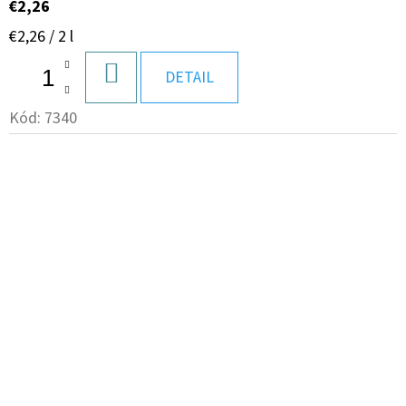
€2,26
Jednotková
€2,26 / 2 l
cena:
DO
DETAIL
KOŠÍKA
Kód:
7340