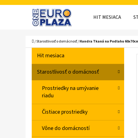
K
Prejsť
O
Späť
Späť
na
HIT MESIACA
S
Š
do
do
obsah
obchodu
obchodu
Í
ČO
Domov
/
Starostlivosť o domácnosť
/
Handra Tkaná na Podlahu 60x70cm
K
B
K
Preskočiť
Hit mesiaca
A
O
kategórie
T
Č
Starostlivosť o domácnosť
E
N
G
Prostriedky na umývanie
Ó
Ý
riadu
R
P
I
A
Čistiace prostriedky
E
N
Vône do domácností
E