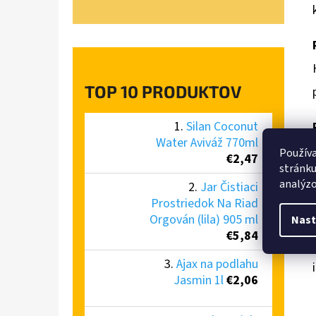
TOP 10 PRODUKTOV
Silan Coconut
Water Aviváž 770ml
Používa
€2,47
stránku
analýzo
Jar Čistiaci
Prostriedok Na Riad
Orgován (lila) 905 ml
Nast
€5,84
Ajax na podlahu
Jasmin 1l
€2,06