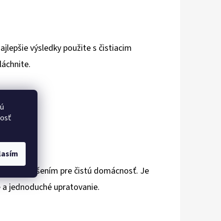
ajlepšie výsledky použite s čistiacim
láchnite.
vú
nosť
lasím
činným riešením pre čistú domácnosť. Je
ne a jednoduché upratovanie.