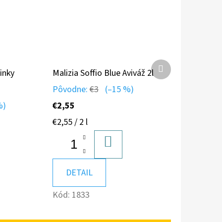
Ďalší
inky
Malizia Soffio Blue Aviváž 2l
produkt
Pôvodne:
€3
(–15 %)
%)
€2,55
Jednotková
€2,55 / 2 l
cena:
DO
A
KOŠÍKA
DETAIL
Kód:
1833