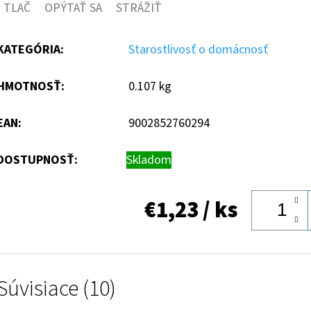
TLAČ
OPÝTAŤ SA
STRÁŽIŤ
KATEGÓRIA
:
Starostlivosť o domácnosť
HMOTNOSŤ
:
0.107 kg
EAN
:
9002852760294
DOSTUPNOSŤ:
Skladom
€1,23
/ ks
Súvisiace (10)