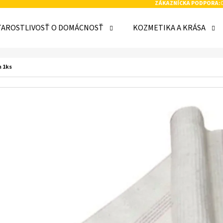
ZÁKAZNÍCKA PODPORA:
TAROSTLIVOSŤ O DOMÁCNOSŤ
KOZMETIKA A KRÁSA
 POTREBUJETE NÁJSŤ?
 1ks
HĽADAŤ
ODPORÚČAME