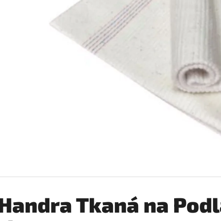
JAR ČISTIACI PROSTRIEDOK NA RIAD
AJAX NA PODLAHU 
ORGOVÁN (LILA) 905 ML
€2,06
€5,84
Handra Tkaná na Pod