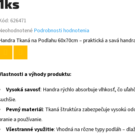
1ks
Kód:
626471
Priemerné
Neohodnotené
Podrobnosti hodnotenia
hodnotenie
Handra Tkaná na Podlahu 60x70cm – praktická a savá handra 
produktu
je
Twitter
Facebook
0,0
Vlastnosti a výhody produktu:
z
Vysoká savosť
: Handra rýchlo absorbuje vlhkosť, čo uľa
5
suchšie.
hviezdičiek.
Pevný materiál
: Tkaná štruktúra zabezpečuje vysokú odo
pranie a používanie.
Všestranné využitie
: Vhodná na rôzne typy podláh – dla