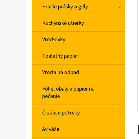
L
Pracie prášky a gély
SILAN COCONUT WATER AVIVÁŽ 770ML
Kuchynské utierky
€2,47
Vreckovky
Toaletný papier
Vrecia na odpad
Fólie, obaly a papier na
pečenie
Čistiace potreby
Aviváže