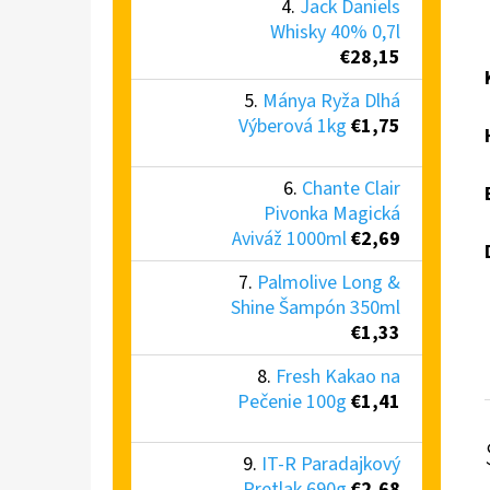
Jack Daniels
Whisky 40% 0,7l
€28,15
Mánya Ryža Dlhá
Výberová 1kg
€1,75
Chante Clair
Pivonka Magická
Aviváž 1000ml
€2,69
Palmolive Long &
Shine Šampón 350ml
€1,33
Fresh Kakao na
Pečenie 100g
€1,41
IT-R Paradajkový
Pretlak 690g
€2,68