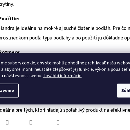
krytiny.
Použitie:
Handra je ideálna na mokré aj suché čistenie podláh. Pre čo n
prostriedkom podľa typu podlahy a po použití ju dôkladne op
Rozmery:
60x70 cm
me súbory cookie, aby ste mohli pohodlne prehliadať našu webo
 a aby sme mohli neustále zlepšovať jej funkcie, výkon a použiteľ
u návštevnosti webu.
További információ
Balenie:
1 ks v balení
avenie
Súh
Handra Tkaná na Podlahu 60x70cm
je jednoduchým, ale ú
ideálna pre tých, ktorí hľadajú spoľahlivý produkt na efektív