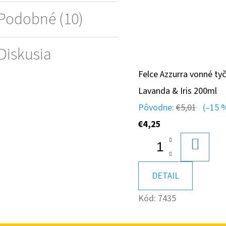
Podobné (10)
Diskusia
Felce Azzurra vonné tyč
Lavanda & Iris 200ml
Pôvodne:
€5,01
(–15 
€4,25
DO
KOŠÍK
DETAIL
Kód:
7435