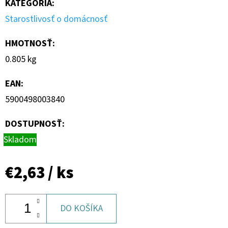
KATEGÓRIA
:
Starostlivosť o domácnosť
HMOTNOSŤ
:
0.805 kg
EAN
:
5900498003840
DOSTUPNOSŤ:
Skladom
€2,63
/ ks
DO KOŠÍKA