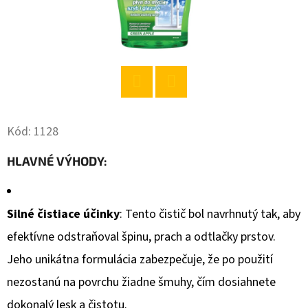
O
D
P
O
R
Twitter
Facebook
Ú
Kód:
1128
Č
A
HLAVNÉ VÝHODY:
M
E
Silné čistiace účinky
: Tento čistič bol navrhnutý tak, aby
efektívne odstraňoval špinu, prach a odtlačky prstov.
BABA
SPRCHOVÝ
Jeho unikátna formulácia zabezpečuje, že po použití
GÉL
ALOE
nezostanú na povrchu žiadne šmuhy, čím dosiahnete
VERA&AVOKÁDO
400ML
dokonalý lesk a čistotu.