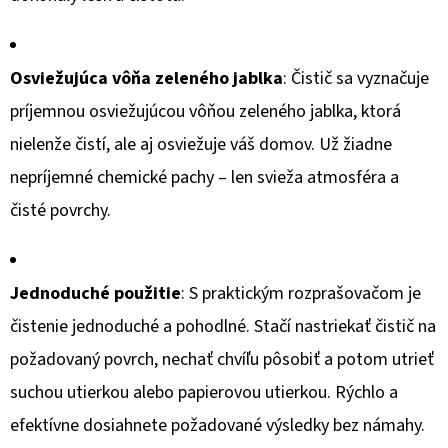
€1,98
Osviežujúca vôňa zeleného jablka
: Čistič sa vyznačuje
príjemnou osviežujúcou vôňou zeleného jablka, ktorá
nielenže čistí, ale aj osviežuje váš domov. Už žiadne
nepríjemné chemické pachy – len svieža atmosféra a
čisté povrchy.
Jednoduché použitie
: S praktickým rozprašovačom je
čistenie jednoduché a pohodlné. Stačí nastriekať čistič na
požadovaný povrch, nechať chvíľu pôsobiť a potom utrieť
suchou utierkou alebo papierovou utierkou. Rýchlo a
efektívne dosiahnete požadované výsledky bez námahy.