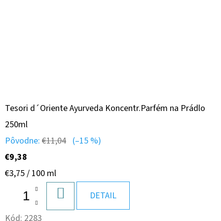
Tesori d´Oriente Ayurveda Koncentr.Parfém na Prádlo
250ml
Pôvodne:
€11,04
(–15 %)
€9,38
Jednotková
€3,75 / 100 ml
cena:
DO
DETAIL
KOŠÍKA
Kód:
2283