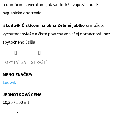
a domácimi zvieratami, ak sa dodržiavajú základné
hygienické opatrenia.
S
Ludwik Čističom na okná Zelené jablko
si môžete
vychutnať svieže a čisté povrchy vo vašej domácnosti bez
zbytočného úsilia!
OPÝTAŤ SA
STRÁŽIŤ
MENO ZNAČKY
:
Ludwik
JEDNOTKOVÁ CENA:
Jednotková
€0,35 / 100 ml
cena: