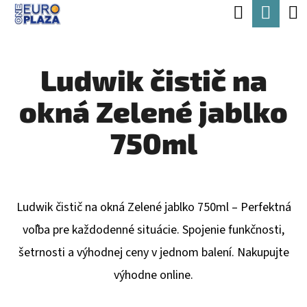
K
Hľadať
Nák
Prejsť
O
Späť
Späť
na
koší
Š
obsah
Ludwik čistič na
Í
Č
K
okná Zelené jablko
O
P
750ml
O
T
R
Ludwik čistič na okná Zelené jablko 750ml – Perfektná
E
voľba pre každodenné situácie. Spojenie funkčnosti,
B
šetrnosti a výhodnej ceny v jednom balení. Nakupujte
U
výhodne online.
J