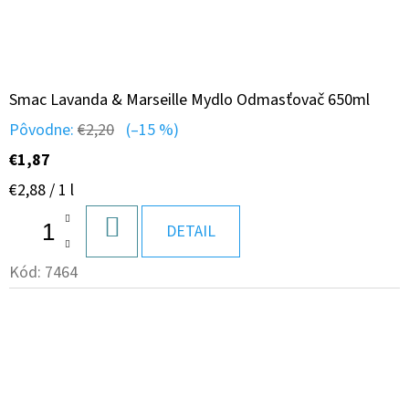
Smac Lavanda & Marseille Mydlo Odmasťovač 650ml
Pôvodne:
€2,20
(–15 %)
€1,87
Jednotková
€2,88 / 1 l
cena:
DO
DETAIL
KOŠÍKA
Kód:
7464