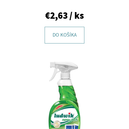
E
T
€2,63
/ ks
E
N
DO KOŠÍKA
Á
J
S
Ť
?
HĽADAŤ