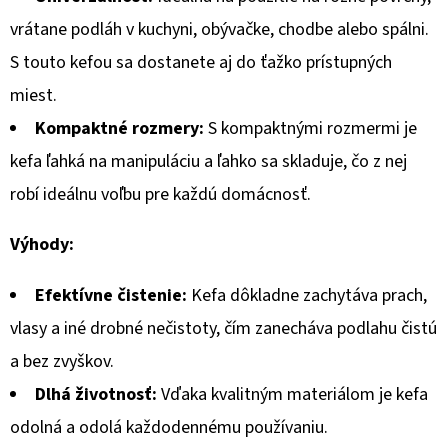
60G
vrátane podláh v kuchyni, obývačke, chodbe alebo spálni.
€0,45
S touto kefou sa dostanete aj do ťažko prístupných
miest.
Kompaktné rozmery:
S kompaktnými rozmermi je
kefa ľahká na manipuláciu a ľahko sa skladuje, čo z nej
robí ideálnu voľbu pre každú domácnosť.
Výhody:
Efektívne čistenie:
Kefa dôkladne zachytáva prach,
vlasy a iné drobné nečistoty, čím zanecháva podlahu čistú
a bez zvyškov.
Dlhá životnosť:
Vďaka kvalitným materiálom je kefa
odolná a odolá každodennému používaniu.