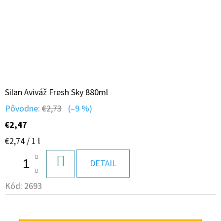
Silan Aviváž Fresh Sky 880ml
Pôvodne:
€2,73
(–9 %)
€2,47
Jednotková
€2,74 / 1 l
cena:
DO
DETAIL
KOŠÍKA
Kód:
2693