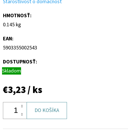
Starostlivosť o domácnosť
HMOTNOSŤ
:
0.145 kg
EAN
:
5903355002543
DOSTUPNOSŤ:
Skladom
€3,23
/ ks
DO KOŠÍKA