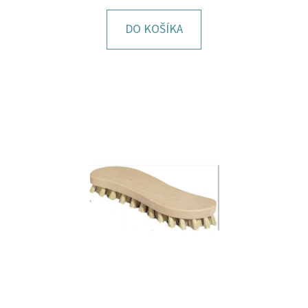
E
T
DO KOŠÍKA
E
N
Á
J
S
Ť
?
HĽADAŤ