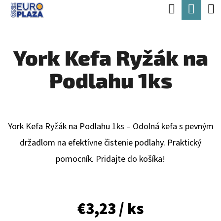
K
Hľadať
Nák
Prejsť
O
Späť
Späť
na
koší
Š
obsah
York Kefa Ryžák na
Í
Č
K
Podlahu 1ks
O
P
O
T
York Kefa Ryžák na Podlahu 1ks – Odolná kefa s pevným
R
držadlom na efektívne čistenie podlahy. Praktický
E
pomocník. Pridajte do košíka!
B
U
€3,23
/ ks
J