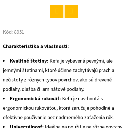
O
D
Twitter
Facebook
P
Kód:
8951
O
R
Charakteristika a vlastnosti:
Ú
Č
Kvalitné štetiny:
Kefa je vybavená pevnými, ale
A
jemnými štetinami, ktoré účinne zachytávajú prach a
M
E
nečistoty z rôznych typov povrchov, ako sú drevené
podlahy, dlažba či laminátové podlahy.
Ergonomická rukoväť:
Kefa je navrhnutá s
VIFON
INSTANTNÁ
ergonomickou rukoväťou, ktorá zaručuje pohodlné a
POLIEVKA
BRAVČOVÁ
efektívne používanie bez nadmerného zaťaženia rúk.
S
CESTOVINAMI
Univerzálnosť:
Ideálna na použitie na rôzne povrchy,