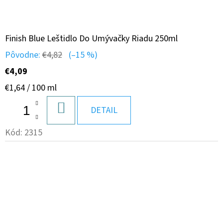
Finish Blue Leštidlo Do Umývačky Riadu 250ml
Pôvodne:
€4,82
(–15 %)
€4,09
Jednotková
€1,64 / 100 ml
cena:
DO
DETAIL
KOŠÍKA
Kód:
2315