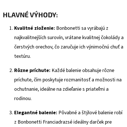
€1,33
Pôvodne:
HLAVNÉ VÝHODY:
€1,57
Kvalitné zloženie:
Bonbonetti sa vyrábajú z
najkvalitnejších surovín, vrátane kvalitnej čokolády a
čerstvých orechov, čo zaručuje ich výnimočnú chuť a
textúru.
Rôzne príchute:
Každé balenie obsahuje rôzne
príchute, čím poskytuje rozmanitosť a možnosti na
ochutnanie, ideálne na zdieľanie s priateľmi a
rodinou.
Elegantné balenie:
Pôvabné a štýlové balenie robí
z Bonbonetti Franciadrazsé ideálny darček pre