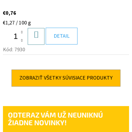
€0,76
Jednotková
€1,27 / 100 g
cena:
DO
DETAIL
KOŠÍKA
Kód:
7930
ZOBRAZIŤ VŠETKY SÚVISIACE PRODUKTY
ODTERAZ VÁM UŽ NEUNIKNÚ
ŽIADNE NOVINKY!