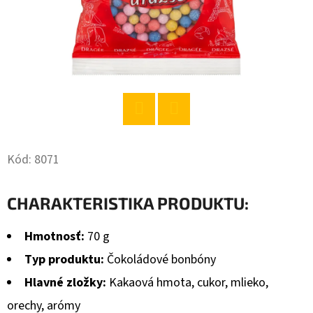
O
D
P
O
R
Ú
Twitter
Facebook
Č
A
Kód:
8071
M
E
CHARAKTERISTIKA PRODUKTU:
Hmotnosť:
70 g
PALMOLIVE
LONG
Typ produktu:
Čokoládové bonbóny
&
SHINE
Hlavné zložky:
Kakaová hmota, cukor, mlieko,
ŠAMPÓN
orechy, arómy
350ML