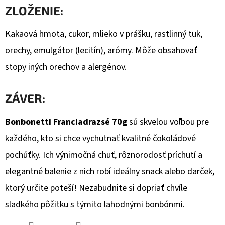
ZLOŽENIE:
Kakaová hmota, cukor, mlieko v prášku, rastlinný tuk,
orechy, emulgátor (lecitín), arómy. Môže obsahovať
stopy iných orechov a alergénov.
ZÁVER:
Bonbonetti Franciadrazsé 70g
sú skvelou voľbou pre
každého, kto si chce vychutnať kvalitné čokoládové
pochúťky. Ich výnimočná chuť, rôznorodosť príchutí a
elegantné balenie z nich robí ideálny snack alebo darček,
ktorý určite poteší! Nezabudnite si dopriať chvíle
sladkého pôžitku s týmito lahodnými bonbónmi.