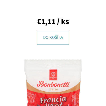
E
T
E
€1,11
/ ks
N
Á
DO KOŠÍKA
J
S
Ť
?
HĽADAŤ