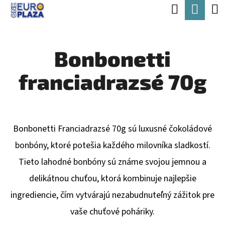
K
Hľadať
Nák
Prejsť
O
Späť
Späť
na
koší
Š
obsah
Bonbonetti
Í
Č
K
franciadrazsé 70g
O
P
O
T
Bonbonetti Franciadrazsé 70g sú luxusné čokoládové
R
bonbóny, ktoré potešia každého milovníka sladkostí.
E
Tieto lahodné bonbóny sú známe svojou jemnou a
B
delikátnou chuťou, ktorá kombinuje najlepšie
U
ingrediencie, čím vytvárajú nezabudnuteľný zážitok pre
J
vaše chuťové poháriky.