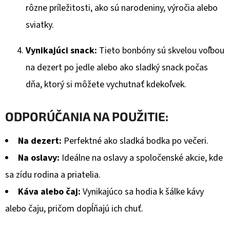
rôzne príležitosti, ako sú narodeniny, výročia alebo
sviatky.
Vynikajúci snack:
Tieto bonbóny sú skvelou voľbou
na dezert po jedle alebo ako sladký snack počas
dňa, ktorý si môžete vychutnať kdekoľvek.
ODPORÚČANIA NA POUŽITIE:
Na dezert:
Perfektné ako sladká bodka po večeri.
Na oslavy:
Ideálne na oslavy a spoločenské akcie, kde
sa zídu rodina a priatelia.
Káva alebo čaj:
Vynikajúco sa hodia k šálke kávy
alebo čaju, pričom dopĺňajú ich chuť.