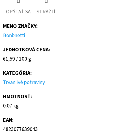
OPÝTAŤ SA
STRÁŽIŤ
MENO ZNAČKY
:
Bonbnetti
JEDNOTKOVÁ CENA:
Jednotková
€1,59 / 100 g
cena:
KATEGÓRIA
:
Trvanlivé potraviny
HMOTNOSŤ
:
0.07 kg
EAN
:
4823077639043