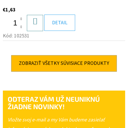
€1,63
DO
DETAIL
KOŠÍKA
Kód:
102531
ZOBRAZIŤ VŠETKY SÚVISIACE PRODUKTY
ODTERAZ VÁM UŽ NEUNIKNÚ
ŽIADNE NOVINKY!
Vložte svoj e-mail a my Vám budeme zasielať