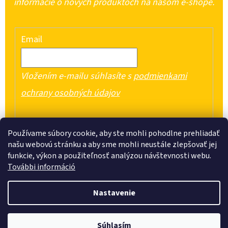
informácie o nových produktoch na našom e-shope.
Email
Vložením e-mailu súhlasíte s
podmienkami
ochrany osobných údajov
PRIHLÁSIŤ SA
Používame súbory cookie, aby ste mohli pohodlne prehliadať
našu webovú stránku a aby sme mohli neustále zlepšovať jej
funkcie, výkon a použiteľnosť analýzou návštevnosti webu.
További információ
Z
Nastavenie
Á
Vytvoril Shoptet
P
Copyright 2026
One Euro Plaza
. Všetky práva vyhradené.
Objavte široký výber domácich potrieb, sladkostí, potravín a čistiacich
Súhlasím