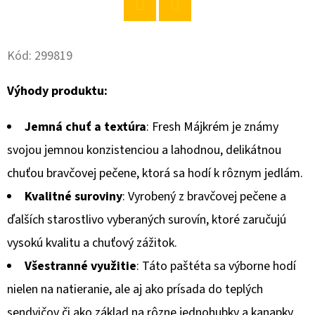
O
Twitter
Facebook
D
Kód:
299819
P
O
Výhody produktu:
R
Ú
Jemná chuť a textúra
: Fresh Májkrém je známy
Č
svojou jemnou konzistenciou a lahodnou, delikátnou
A
chuťou bravčovej pečene, ktorá sa hodí k rôznym jedlám.
M
E
Kvalitné suroviny
: Vyrobený z bravčovej pečene a
ďalších starostlivo vyberaných surovín, ktoré zaručujú
vysokú kvalitu a chuťový zážitok.
MÁNYA
RYŽA
Všestranné využitie
: Táto paštéta sa výborne hodí
DLHÁ
VÝBEROVÁ
nielen na natieranie, ale aj ako prísada do teplých
1KG
sendvičov či ako základ na rôzne jednohubky a kanapky.