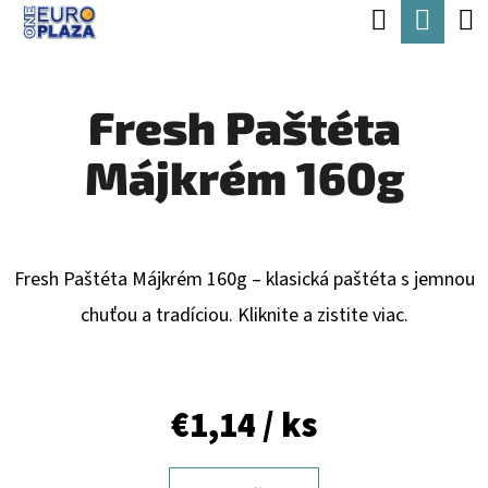
K
Hľadať
Nák
Prejsť
O
Späť
Späť
na
koší
Š
obsah
Fresh Paštéta
Í
Č
K
Májkrém 160g
O
P
O
T
Fresh Paštéta Májkrém 160g – klasická paštéta s jemnou
R
chuťou a tradíciou. Kliknite a zistite viac.
E
B
€1,14
/ ks
U
J