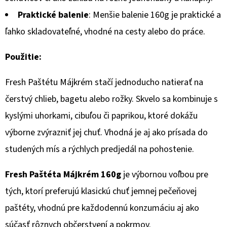
€1,75
Praktické balenie
: Menšie balenie 160g je praktické a
ľahko skladovateľné, vhodné na cesty alebo do práce.
Použitie:
Fresh Paštétu Májkrém stačí jednoducho natierať na
čerstvý chlieb, bagetu alebo rožky. Skvelo sa kombinuje s
kyslými uhorkami, cibuľou či paprikou, ktoré dokážu
výborne zvýrazniť jej chuť. Vhodná je aj ako prísada do
studených mís a rýchlych predjedál na pohostenie.
Fresh Paštéta Májkrém 160g
je výbornou voľbou pre
tých, ktorí preferujú klasickú chuť jemnej pečeňovej
paštéty, vhodnú pre každodennú konzumáciu aj ako
súčasť rôznych občerstvení a pokrmov.