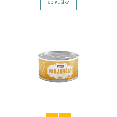
E
DO KOŠÍKA
T
E
N
Á
J
S
Ť
?
HĽADAŤ