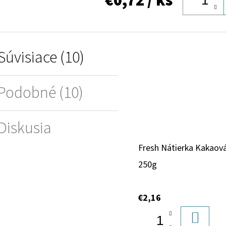
€0,72
/ ks
Súvisiace (10)
Podobné (10)
Diskusia
Fresh Nátierka Kakaov
250g
€2,16
DO