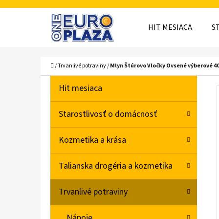
K
Prejsť
O
Späť
Späť
na
HIT MESIACA
S
Š
do
do
obsah
obchodu
obchodu
Í
ČO
Domov
/
Trvanlivé potraviny
/
Mlyn Štúrovo Vločky Ovsené výberové 4
K
B
K
Preskočiť
Hit mesiaca
A
O
kategórie
T
Č
Starostlivosť o domácnosť
E
N
G
Kozmetika a krása
Ó
Ý
R
P
Talianska drogéria a kozmetika
I
A
E
Trvanlivé potraviny
N
E
Nápoje