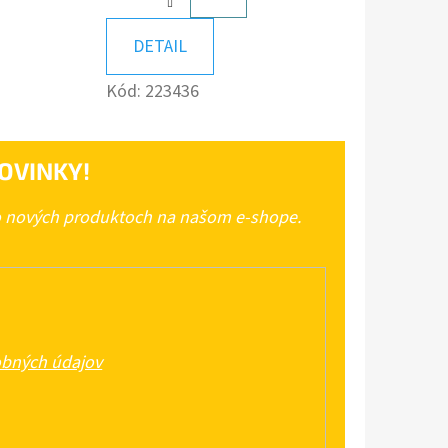
A
KOŠÍKA
DETAIL
Kód:
223436
OVINKY!
 o nových produktoch na našom e-shope.
bných údajov