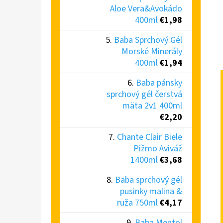
Aloe Vera&Avokádo
400ml
€1,98
Baba Sprchový Gél
Morské Minerály
400ml
€1,94
Baba pánsky
sprchový gél čerstvá
mäta 2v1 400ml
€2,20
Chante Clair Biele
Pižmo Aviváž
1400ml
€3,68
Baba sprchový gél
pusinky malina &
ruža 750ml
€4,17
Baba Mentol