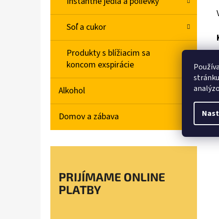
Instantné jedlá a polievky
Soľ a cukor
Produkty s blížiacim sa
koncom exspirácie
Používa
stránku
analýzo
Alkohol
Nast
Domov a zábava
PRIJÍMAME ONLINE
PLATBY