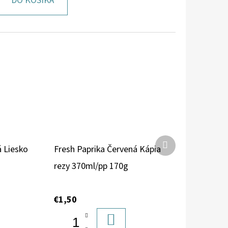
DO KOŠÍKA
Ďalší
á Liesko
Fresh Paprika Červená Kápia
produkt
rezy 370ml/pp 170g
€1,50
DO