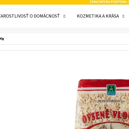
ZÁKAZNÍCKA PODPORA:
TAROSTLIVOSŤ O DOMÁCNOSŤ
KOZMETIKA A KRÁSA
 POTREBUJETE NÁJSŤ?
00g
HĽADAŤ
ODPORÚČAME