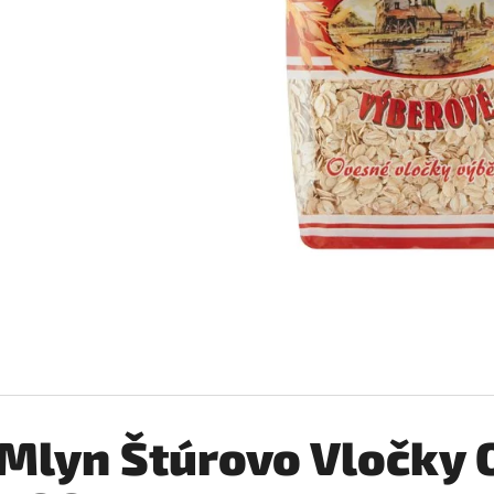
BABA SPRCHOVÝ GÉL ZELENÝ CITRÓN 400ML
BABA SPRCHOVÝ G
400ML
€1,98
€1,98
Mlyn Štúrovo Vločky 