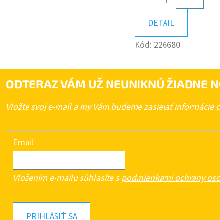
KOŠÍK
DETAIL
Kód:
226680
ODTERAZ VÁM UŽ NEUNIKNÚ ŽIADNE N
Vložte svoj e-mail a my Vám budeme zasielať informácie
Email
Vložením e-mailu súhlasíte s
podmienkami ochrany oso
PRIHLÁSIŤ SA