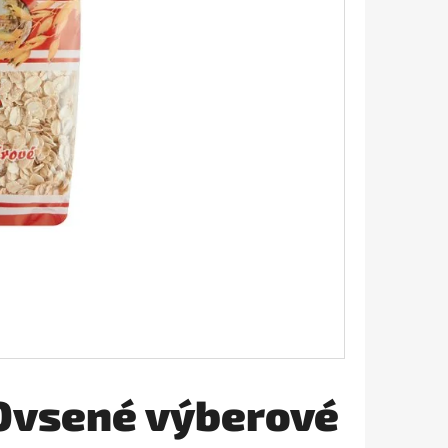
ÉL ANTIBAKTERIÁLNY
Ovsené výberové