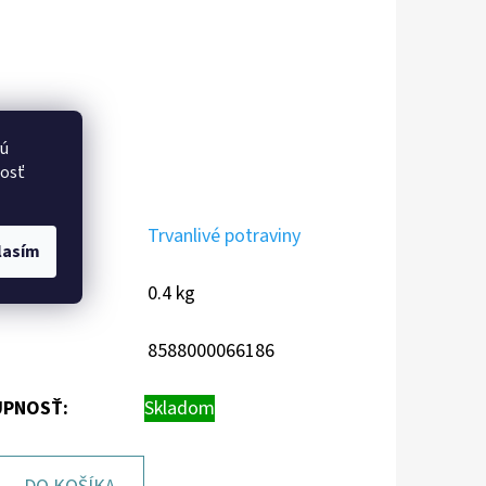
vú
nosť
ÓRIA
:
Trvanlivé potraviny
lasím
NOSŤ
:
0.4 kg
8588000066186
PNOSŤ:
Skladom