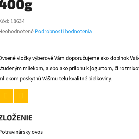
400g
Kód:
18634
Priemerné
Neohodnotené
Podrobnosti hodnotenia
hodnotenie
produktu
Ovsené vločky výberové Vám doporučujeme ako doplnok Vašej 
je
studeným mliekom, alebo ako prílohu k jogurtom, či rozmixo
0,0
mliekom poskytnú Vášmu telu kvalitné bielkoviny.
z
5
hviezdičiek.
Twitter
Facebook
ZLOŽENIE
Potravinársky ovos