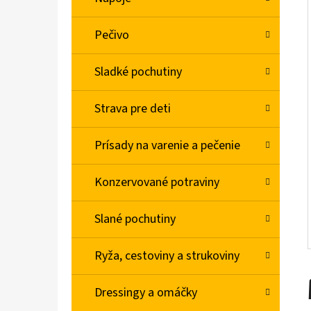
L
Pečivo
BABA SPRCHOVÝ GÉL MACARON SLADKÁ
MANDĽA 400ML
Sladké pochutiny
€2,06
Strava pre deti
Prísady na varenie a pečenie
Konzervované potraviny
Slané pochutiny
Ryža, cestoviny a strukoviny
Dressingy a omáčky