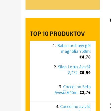
TOP 10 PRODUKTOV
Baba sprchový gél
magnolia 750ml
€4,78
Silan Lotus Aviváž
2,772l
€6,99
Coccolino Seta
Aviváž 645ml
€2,76
Coccolino aviváž