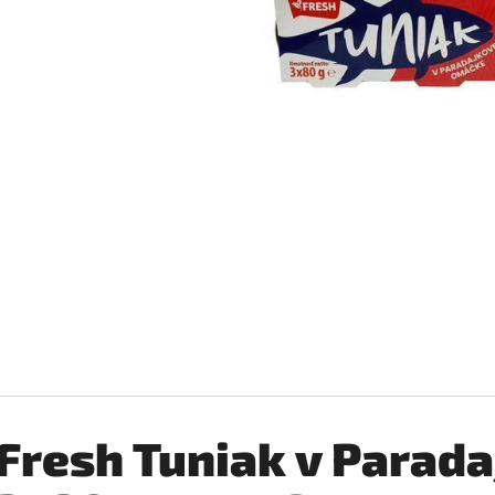
SILAN LOTUS AVIVÁŽ 2,772L
COCCOLINO SETA 
€6,99
€2,76
Pôvodne:
€3,25
Fresh Tuniak v Parad