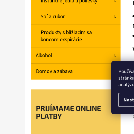
Instantné jedlá a polievky
Soľ a cukor
Produkty s blížiacim sa
koncom exspirácie
Alkohol
Domov a zábava
Používa
stránku
analýzo
Nast
PRIJÍMAME ONLINE
PLATBY