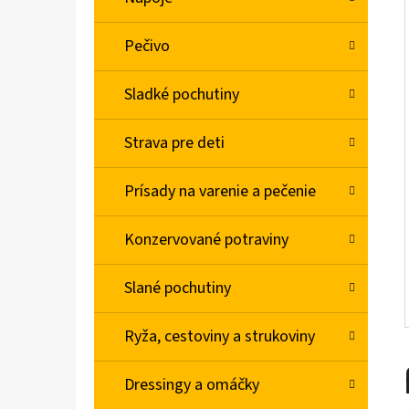
L
Pečivo
BABA SPRCHOVÝ GÉL MAGNOLIA 750ML
€4,78
Sladké pochutiny
Strava pre deti
Prísady na varenie a pečenie
Konzervované potraviny
Slané pochutiny
Ryža, cestoviny a strukoviny
Dressingy a omáčky