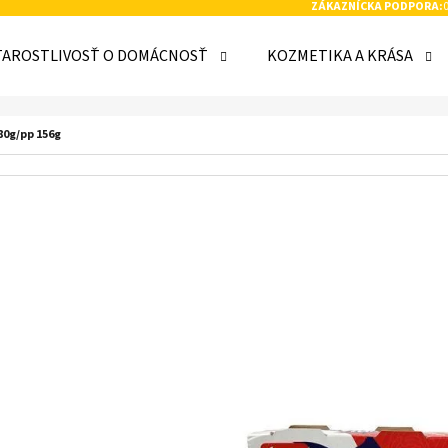
ZÁKAZNÍCKA PODPORA:
TAROSTLIVOSŤ O DOMÁCNOSŤ
KOZMETIKA A KRÁSA
 POTREBUJETE NÁJSŤ?
80g/pp 156g
HĽADAŤ
ODPORÚČAME