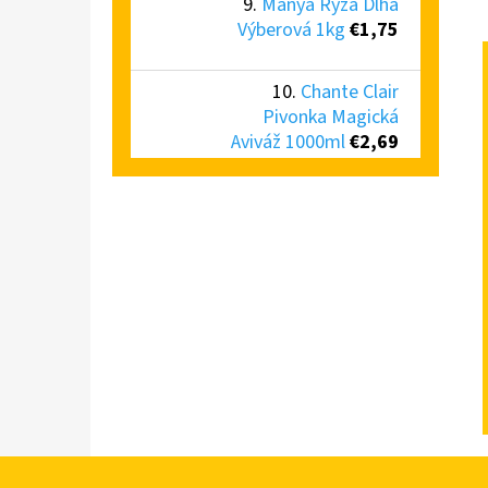
Mánya Ryža Dlhá
Výberová 1kg
€1,75
Chante Clair
Pivonka Magická
Aviváž 1000ml
€2,69