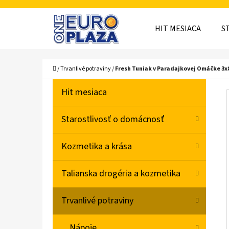
K
Prejsť
O
Späť
Späť
na
HIT MESIACA
S
Š
do
do
obsah
obchodu
obchodu
Í
ČO
Domov
/
Trvanlivé potraviny
/
Fresh Tuniak v Paradajkovej Omáčke 3x
K
B
K
Preskočiť
Hit mesiaca
A
O
kategórie
T
Č
Starostlivosť o domácnosť
E
N
G
Kozmetika a krása
Ó
Ý
R
P
Talianska drogéria a kozmetika
I
A
E
Trvanlivé potraviny
N
E
Nápoje