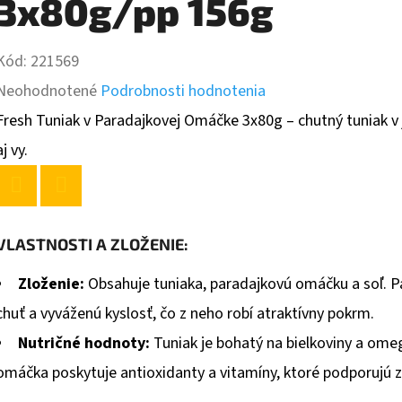
3x80g/pp 156g
Kód:
221569
Priemerné
Neohodnotené
Podrobnosti hodnotenia
hodnotenie
Fresh Tuniak v Paradajkovej Omáčke 3x80g – chutný tuniak v 
produktu
aj vy.
je
0,0
Twitter
Facebook
z
VLASTNOSTI A ZLOŽENIE:
5
Zloženie:
Obsahuje tuniaka, paradajkovú omáčku a soľ. 
hviezdičiek.
chuť a vyváženú kyslosť, čo z neho robí atraktívny pokrm.
Nutričné hodnoty:
Tuniak je bohatý na bielkoviny a omeg
omáčka poskytuje antioxidanty a vitamíny, ktoré podporujú z