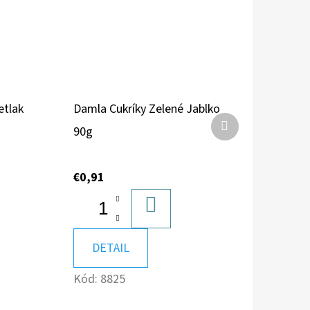
etlak
Damla Cukríky Zelené Jablko
Ďalší
90g
produkt
€0,91
DO
KOŠÍKA
DETAIL
A
Kód:
8825