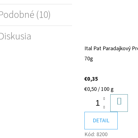
Podobné (10)
Diskusia
Ital Pat Paradajkový Pr
70g
€0,35
Jednotková
€0,50 / 100 g
cena:
DO
KOŠÍK
DETAIL
Kód:
8200