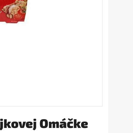
AVIVÁŽ 645ML
ajkovej Omáčke