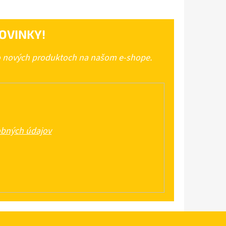
OVINKY!
 o nových produktoch na našom e-shope.
bných údajov