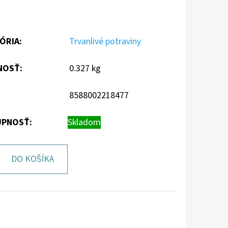
ÓRIA
:
Trvanlivé potraviny
NOSŤ
:
0.327 kg
8588002218477
PNOSŤ:
Skladom
DO KOŠÍKA