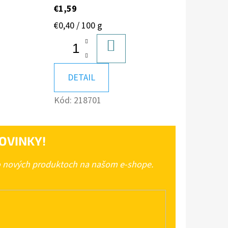
€1,59
Jednotková
€0,40 / 100 g
cena:
DO
A
KOŠÍKA
DETAIL
Kód:
218701
OVINKY!
 o nových produktoch na našom e-shope.