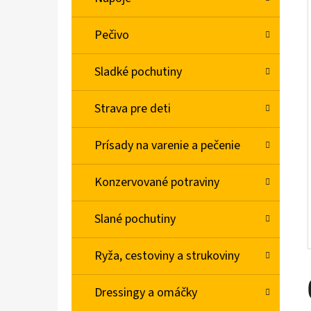
L
Pečivo
BABA SPRCHOVÝ GÉL MAGNOLIA 750ML
€4,78
Sladké pochutiny
Strava pre deti
Prísady na varenie a pečenie
Konzervované potraviny
Slané pochutiny
Ryža, cestoviny a strukoviny
Dressingy a omáčky