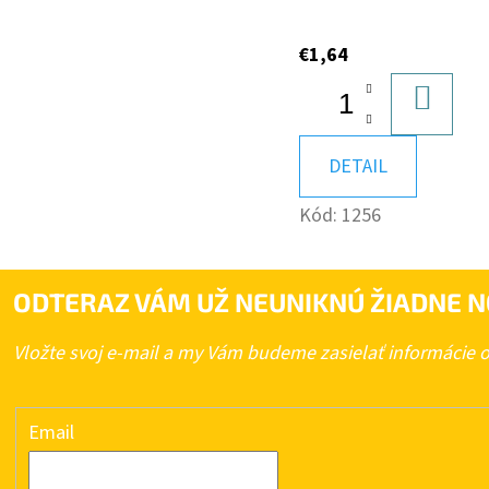
€1,64
DO
KOŠÍK
DETAIL
Kód:
1256
ODTERAZ VÁM UŽ NEUNIKNÚ ŽIADNE N
Vložte svoj e-mail a my Vám budeme zasielať informácie
Email