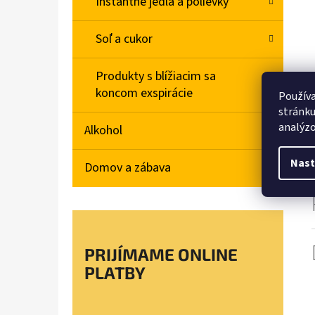
Instantné jedlá a polievky
Soľ a cukor
Produkty s blížiacim sa
koncom exspirácie
Používa
stránku
analýzo
Alkohol
Nast
Domov a zábava
PRIJÍMAME ONLINE
PLATBY