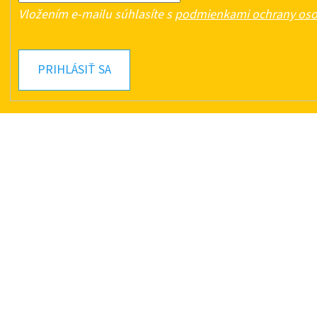
Vložením e-mailu súhlasíte s
podmienkami ochrany oso
PRIHLÁSIŤ SA