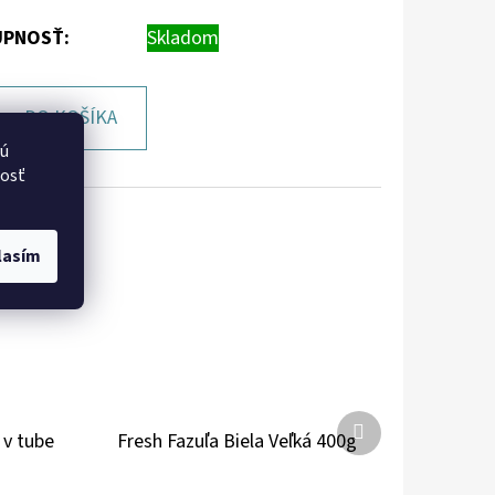
PNOSŤ:
Skladom
DO KOŠÍKA
vú
nosť
lasím
Ďalší
 v tube
Fresh Fazuľa Biela Veľká 400g
produkt