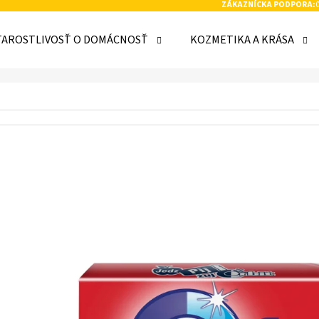
ZÁKAZNÍCKA PODPORA:
TAROSTLIVOSŤ O DOMÁCNOSŤ
KOZMETIKA A KRÁSA
 POTREBUJETE NÁJSŤ?
HĽADAŤ
ODPORÚČAME