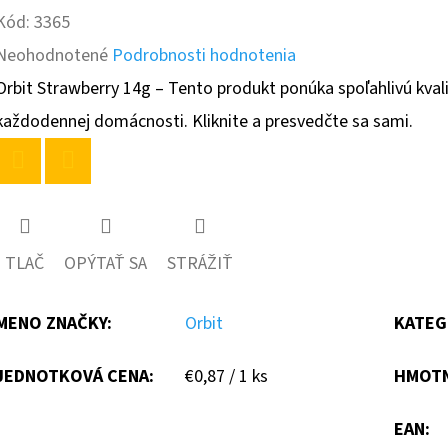
Kód:
3365
Priemerné
Neohodnotené
Podrobnosti hodnotenia
hodnotenie
Orbit Strawberry 14g – Tento produkt ponúka spoľahlivú kvalit
produktu
každodennej domácnosti. Kliknite a presvedčte sa sami.
je
0,0
Twitter
Facebook
z
5
TLAČ
OPÝTAŤ SA
STRÁŽIŤ
hviezdičiek.
MENO ZNAČKY
:
Orbit
KATEG
Jednotková
JEDNOTKOVÁ CENA:
€0,87 / 1 ks
HMOT
cena:
EAN
: