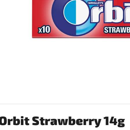
SILAN LOTUS AVIVÁŽ 2,772L
COCCOLINO SETA 
€6,99
€2,76
Pôvodne:
€3,25
Orbit Strawberry 14g