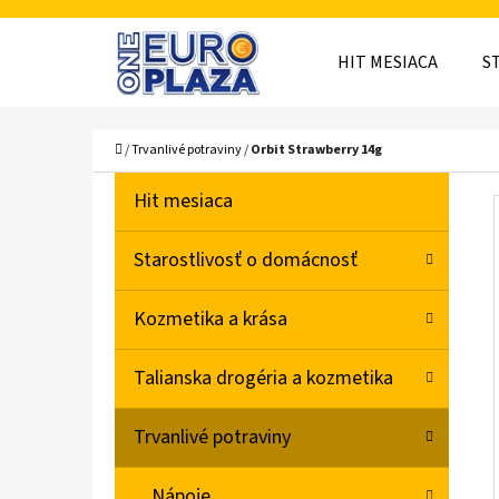
K
Prejsť
O
Späť
Späť
na
HIT MESIACA
S
Š
do
do
obsah
obchodu
obchodu
Í
ČO
Domov
/
Trvanlivé potraviny
/
Orbit Strawberry 14g
K
B
K
Preskočiť
Hit mesiaca
A
O
kategórie
T
Č
Starostlivosť o domácnosť
E
N
G
Kozmetika a krása
Ó
Ý
R
P
Talianska drogéria a kozmetika
I
A
E
Trvanlivé potraviny
N
E
Nápoje