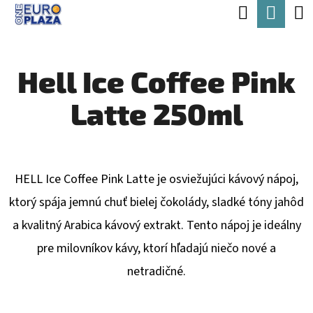
K
Hľadať
Nák
Prejsť
O
Späť
Späť
na
koší
Š
obsah
Hell Ice Coffee Pink
Í
Č
K
Latte 250ml
O
P
O
T
HELL Ice Coffee Pink Latte je osviežujúci kávový nápoj,
R
ktorý spája jemnú chuť bielej čokolády, sladké tóny jahôd
E
a kvalitný Arabica kávový extrakt. Tento nápoj je ideálny
B
pre milovníkov kávy, ktorí hľadajú niečo nové a
U
netradičné.
J