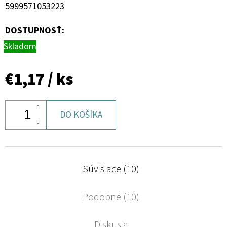
5999571053223
DOSTUPNOSŤ:
Skladom
€1,17
/ ks
DO KOŠÍKA
Súvisiace (10)
Podobné (10)
Diskusia