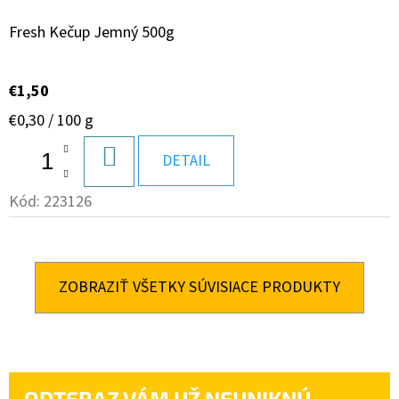
Fresh Kečup Jemný 500g
€1,50
Jednotková
€0,30 / 100 g
cena:
DO
DETAIL
KOŠÍKA
Kód:
223126
ZOBRAZIŤ VŠETKY SÚVISIACE PRODUKTY
ODTERAZ VÁM UŽ NEUNIKNÚ