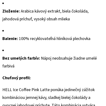
€1,75
Zloženie:
Arabica kávový extrakt, biela čokoláda,
jahodová príchuť, vysoký obsah mlieka
Balenie:
100% recyklovateľná hliníková plechovka
Bez umelých farbív:
Nápoj neobsahuje žiadne umelé
farbivá
Chuťový profil:
HELL Ice Coffee Pink Latte ponúka jedinečný zážitok
kombináciou jemnej kávy, sladkej bielej čokolády a
ovocnej jahodovej príchute.
Táto kombinácia vytvára