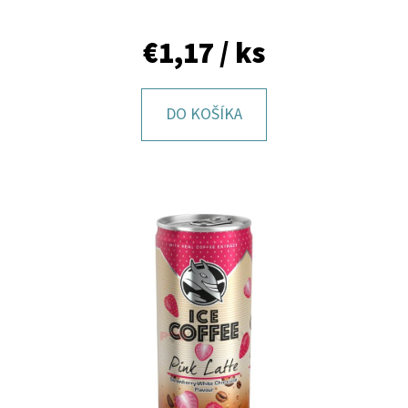
E
T
€1,17
/ ks
E
N
DO KOŠÍKA
Á
J
S
Ť
?
HĽADAŤ