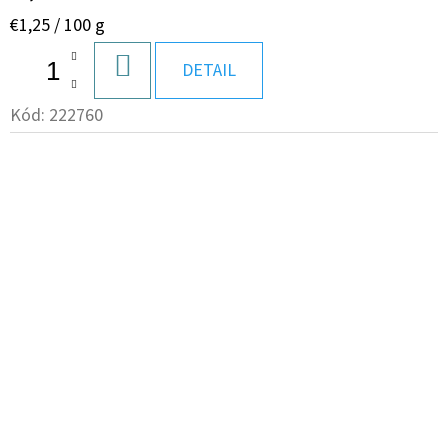
Jednotková
€1,25 / 100 g
cena:
DO
DETAIL
KOŠÍKA
Kód:
222760