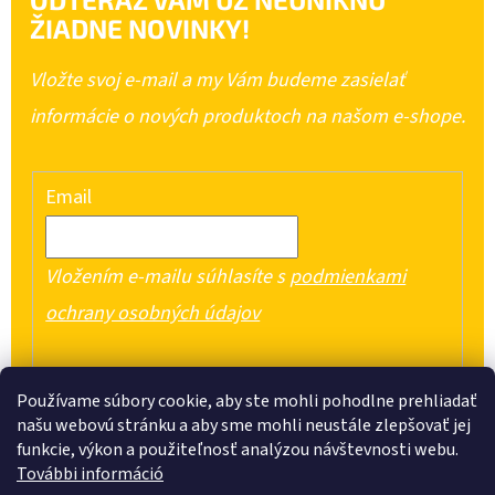
ŽIADNE NOVINKY!
Vložte svoj e-mail a my Vám budeme zasielať
informácie o nových produktoch na našom e-shope.
Email
Vložením e-mailu súhlasíte s
podmienkami
ochrany osobných údajov
PRIHLÁSIŤ SA
Používame súbory cookie, aby ste mohli pohodlne prehliadať
našu webovú stránku a aby sme mohli neustále zlepšovať jej
funkcie, výkon a použiteľnosť analýzou návštevnosti webu.
További információ