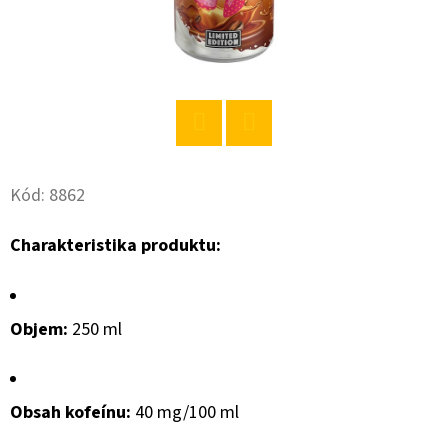
O
D
P
O
R
Twitter
Facebook
Ú
Kód:
8862
Č
A
Charakteristika produktu:
M
E
Objem:
250 ml
MÁNYA
RYŽA
DLHÁ
VÝBEROVÁ
Obsah kofeínu:
40 mg/100 ml
1KG