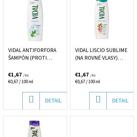
I
E
Ý
E
T
P
P
E
I
R
N
S
O
Á
P
D
VIDAL ANTIFORFORA
VIDAL LISCIO SUBLIME
J
R
ŠAMPÓN (PROTI
(NA ROVNÉ VLASY)
U
S
LUPINÁM) 250ML
ŠAMPÓN 250ML
O
K
Ť
€1,67
€1,67
/ ks
/ ks
D
T
?
Jednotková
Jednotková
€0,67 / 100 ml
€0,67 / 100 ml
U
cena:
cena:
O
K
V
DO
DO
DETAIL
DETAIL
T
KOŠÍKA
KOŠÍKA
O
HĽADAŤ
V