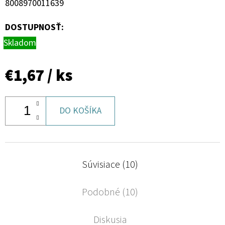
8008970011639
DOSTUPNOSŤ:
Skladom
€1,67
/ ks
DO KOŠÍKA
Súvisiace (10)
Podobné (10)
Diskusia