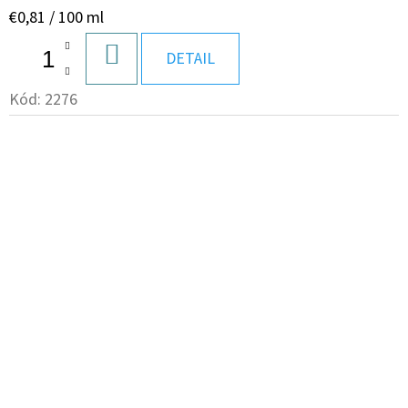
Jednotková
€0,81 / 100 ml
cena:
DO
DETAIL
KOŠÍKA
Kód:
2276