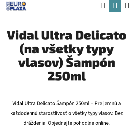
K
Hľadať
Nák
Prejsť
O
Späť
Späť
na
koší
Š
obsah
Vidal Ultra Delicato
Í
Č
K
(na všetky typy
O
P
vlasov) Šampón
O
250ml
T
R
E
Vidal Ultra Delicato Šampón 250ml – Pre jemnú a
B
každodennú starostlivosť o všetky typy vlasov. Bez
U
dráždenia. Objednajte pohodlne online.
J