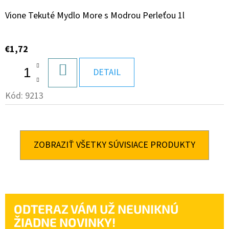
Vione Tekuté Mydlo More s Modrou Perleťou 1l
€1,72
DO
DETAIL
KOŠÍKA
Kód:
9213
ZOBRAZIŤ VŠETKY SÚVISIACE PRODUKTY
ODTERAZ VÁM UŽ NEUNIKNÚ
ŽIADNE NOVINKY!