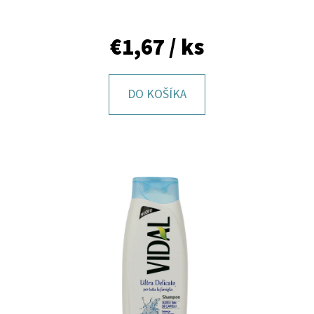
E
T
€1,67
/ ks
E
N
DO KOŠÍKA
Á
J
S
Ť
?
HĽADAŤ