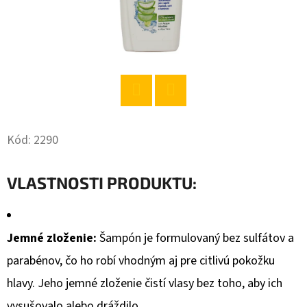
O
D
P
O
R
Twitter
Facebook
Ú
Č
Kód:
2290
A
M
VLASTNOSTI PRODUKTU:
E
Jemné zloženie:
Šampón je formulovaný bez sulfátov a
COCCOLINO
AVIVÁŽ
parabénov, čo ho robí vhodným aj pre citlivú pokožku
SENSITIVE
ALMOND
hlavy. Jeho jemné zloženie čistí vlasy bez toho, aby ich
1275
ML
vysušovalo alebo dráždilo.