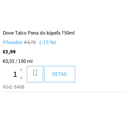
Dove Talco Pena do kúpeľa 750ml
Pôvodne:
€4,70
(–15 %)
€3,99
Jednotková
€0,53 / 100 ml
cena:
DO
DETAIL
KOŠÍKA
Kód:
8408