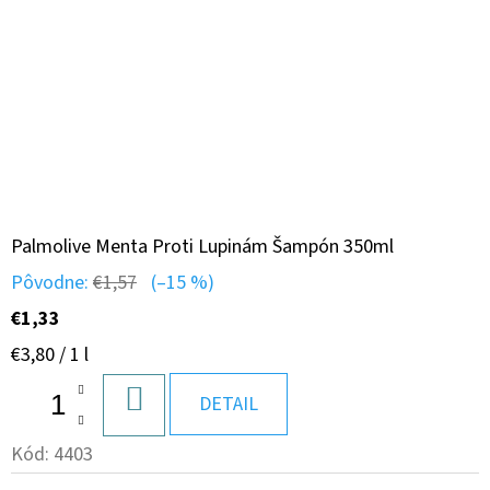
Palmolive Menta Proti Lupinám Šampón 350ml
Pôvodne:
€1,57
(–15 %)
€1,33
Jednotková
€3,80 / 1 l
cena:
DO
DETAIL
KOŠÍKA
Kód:
4403