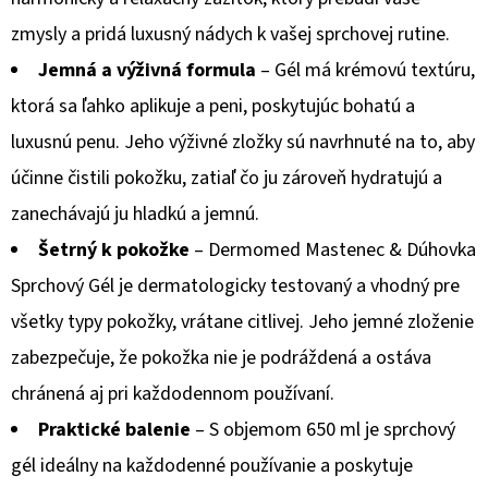
€2,68
zmysly a pridá luxusný nádych k vašej sprchovej rutine.
Jemná a výživná formula
– Gél má krémovú textúru,
ktorá sa ľahko aplikuje a peni, poskytujúc bohatú a
luxusnú penu. Jeho výživné zložky sú navrhnuté na to, aby
účinne čistili pokožku, zatiaľ čo ju zároveň hydratujú a
zanechávajú ju hladkú a jemnú.
Šetrný k pokožke
– Dermomed Mastenec & Dúhovka
Sprchový Gél je dermatologicky testovaný a vhodný pre
všetky typy pokožky, vrátane citlivej. Jeho jemné zloženie
zabezpečuje, že pokožka nie je podráždená a ostáva
chránená aj pri každodennom používaní.
Praktické balenie
– S objemom 650 ml je sprchový
gél ideálny na každodenné používanie a poskytuje