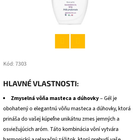
O
D
P
O
R
Twitter
Facebook
Ú
Č
Kód:
7303
A
M
HLAVNÉ VLASTNOSTI:
E
Zmyselná vôňa masteca a dúhovky
– Gél je
obohatený o elegantnú vôňu masteca a dúhovky, ktorá
IT-
R
prináša do vašej kúpeľne unikátnu zmes jemných a
PARADAJKOVÝ
PRETLAK
osviežujúcich aróm. Táto kombinácia vôní vytvára
690G
harmonický a relaxačný zážitok, ktorý prebudí vaše