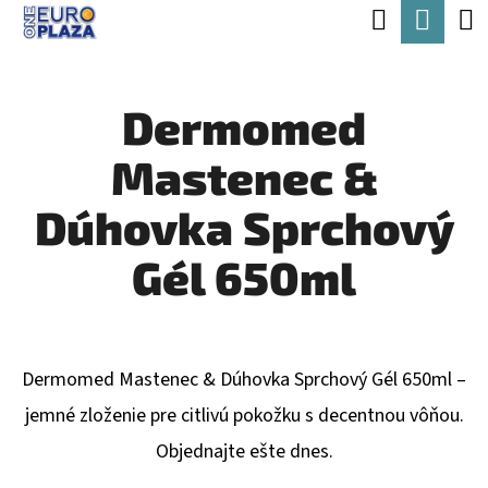
K
Hľadať
Nák
Prejsť
O
Späť
Späť
na
koší
Š
obsah
Dermomed
Í
Č
K
Mastenec &
O
P
Dúhovka Sprchový
O
Gél 650ml
T
R
E
Dermomed Mastenec & Dúhovka Sprchový Gél 650ml –
B
jemné zloženie pre citlivú pokožku s decentnou vôňou.
U
Objednajte ešte dnes.
J