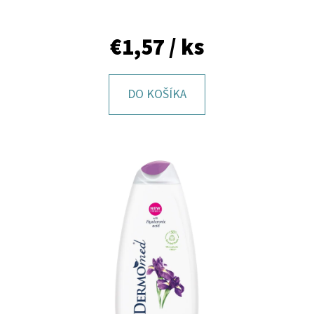
E
T
€1,57
/ ks
E
N
DO KOŠÍKA
Á
J
S
Ť
?
HĽADAŤ