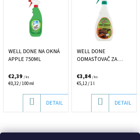
I
E
Ý
E
T
P
P
E
I
R
N
S
O
Á
P
D
WELL DONE NA OKNÁ
WELL DONE
J
R
APPLE 750ML
ODMASŤOVAČ ZA
U
S
STUDENA NA RÚRY
O
K
Ť
750ML
€2,39
€3,84
/ ks
/ ks
D
T
?
Jednotková
Jednotková
€0,32 / 100 ml
€5,12 / 1 l
U
cena:
cena:
O
K
V
DO
DO
DETAIL
DETAIL
T
KOŠÍKA
KOŠÍKA
O
HĽADAŤ
V