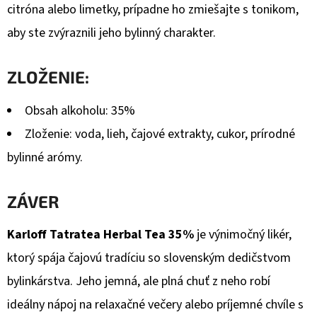
citróna alebo limetky, prípadne ho zmiešajte s tonikom,
aby ste zvýraznili jeho bylinný charakter.
ZLOŽENIE:
Obsah alkoholu: 35%
Zloženie: voda, lieh, čajové extrakty, cukor, prírodné
bylinné arómy.
ZÁVER
Karloff Tatratea Herbal Tea 35%
je výnimočný likér,
ktorý spája čajovú tradíciu so slovenským dedičstvom
bylinkárstva. Jeho jemná, ale plná chuť z neho robí
ideálny nápoj na relaxačné večery alebo príjemné chvíle s