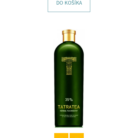
E
DO KOŠÍKA
T
E
N
Á
J
S
Ť
?
HĽADAŤ