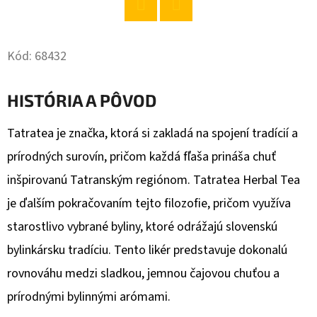
O
Twitter
Facebook
D
Kód:
68432
P
O
HISTÓRIA A PÔVOD
R
Ú
Tatratea je značka, ktorá si zakladá na spojení tradícií a
Č
prírodných surovín, pričom každá fľaša prináša chuť
A
M
inšpirovanú Tatranským regiónom. Tatratea Herbal Tea
E
je ďalším pokračovaním tejto filozofie, pričom využíva
starostlivo vybrané byliny, ktoré odrážajú slovenskú
CHANTE
bylinkársku tradíciu. Tento likér predstavuje dokonalú
CLAIR
rovnováhu medzi sladkou, jemnou čajovou chuťou a
PIVONKA
MAGICKÁ
prírodnými bylinnými arómami.
AVIVÁŽ
1000ML