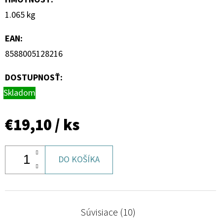
1.065 kg
EAN
:
8588005128216
DOSTUPNOSŤ:
Skladom
€19,10
/ ks
DO KOŠÍKA
Súvisiace (10)