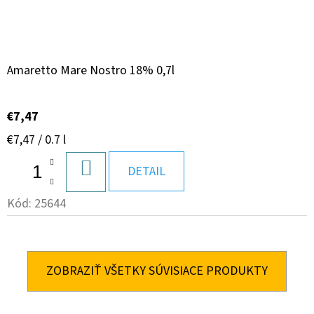
Amaretto Mare Nostro 18% 0,7l
€7,47
Jednotková
€7,47 / 0.7 l
cena:
DO
DETAIL
KOŠÍKA
Kód:
25644
ZOBRAZIŤ VŠETKY SÚVISIACE PRODUKTY