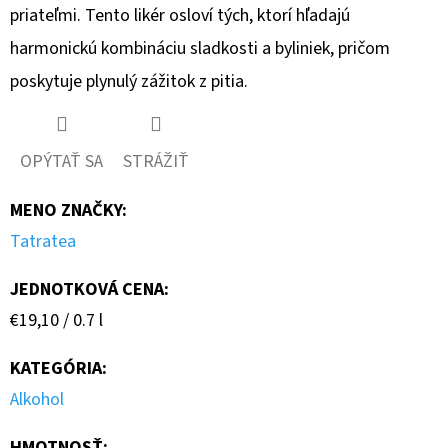
priateľmi. Tento likér osloví tých, ktorí hľadajú
harmonickú kombináciu sladkosti a byliniek, pričom
poskytuje plynulý zážitok z pitia.
OPÝTAŤ SA
STRÁŽIŤ
MENO ZNAČKY
:
Tatratea
JEDNOTKOVÁ CENA:
Jednotková
€19,10 / 0.7 l
cena:
KATEGÓRIA
:
Alkohol
HMOTNOSŤ
: