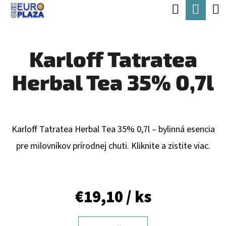
K
Hľadať
Nák
Prejsť
O
Späť
Späť
na
koší
Š
obsah
Karloff Tatratea
Í
Č
K
Herbal Tea 35% 0,7l
O
P
O
T
Karloff Tatratea Herbal Tea 35% 0,7l – bylinná esencia
R
pre milovníkov prírodnej chuti. Kliknite a zistite viac.
E
B
€19,10
/ ks
U
J