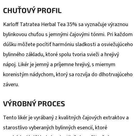
€2,69
CHUŤOVÝ PROFIL
Pôvodne:
€3,17
Karloff Tatratea Herbal Tea 35% sa vyznačuje výraznou
bylinkovou chuťou s jemnými čajovými tónmi. Pri každom
dúšku môžete pocítiť harmóniu sladkosti a osviežujúceho
bylinného základu, ktoré spolu tvoria svieži a hrejivý
nápoj. Likér je jemný a príjemne hrejivý, s miernym
korenistým nádychom, ktorý sa rozvíja do dlhotrvajúceho
záveru.
VÝROBNÝ PROCES
Tento likér je vyrábaný z kvalitných čajových extraktov a
starostlivo vyberaných bylinných esencií, ktoré