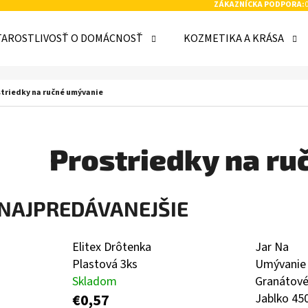
ZÁKAZNÍCKA PODPORA:
TAROSTLIVOSŤ O DOMÁCNOSŤ
KOZMETIKA A KRÁSA
 POTREBUJETE NÁJSŤ?
triedky na ručné umývanie
HĽADAŤ
Prostriedky na r
NAJPREDÁVANEJŠIE
ODPORÚČAME
Elitex Drôtenka
Jar Na
Plastová 3ks
Umývanie
Skladom
Granátov
€0,57
Jablko 45