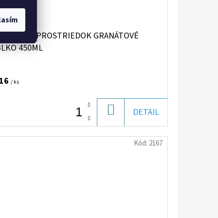
lasím
R ČISTIACI PROSTRIEDOK GRANÁTOVÉ
BLKO 450ML
,16
/ ks
DO
DETAIL
KOŠÍKA
Kód:
2167