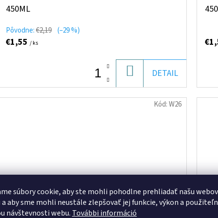
450ML
45
Pôvodne:
€2,19
(–29 %)
€1,55
€1
/ ks
DO
DETAIL
KOŠÍKA
Kód:
W26
me súbory cookie, aby ste mohli pohodlne prehliadať našu webo
 a aby sme mohli neustále zlepšovať jej funkcie, výkon a použiteľ
u návštevnosti webu.
További információ