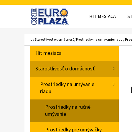
K
Prejsť
O
Späť
Späť
na
HIT MESIACA
S
Š
do
do
obsah
obchodu
obchodu
Í
ČO
Domov
/
Starostlivosť o domácnosť
/
Prostriedky na umývanie riadu
/
Pros
K
B
K
Preskočiť
Hit mesiaca
A
O
kategórie
T
Č
Starostlivosť o domácnosť
E
N
G
Prostriedky na umývanie
Ó
Ý
riadu
R
P
I
A
Prostriedky na ručné
E
umývanie
N
E
Prostriedky pre umývačky