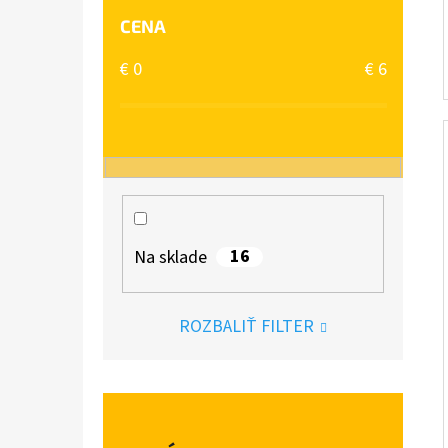
CENA
€
0
€
6
16
Na sklade
ROZBALIŤ FILTER