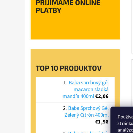
PRIJÍMAME ONLINE
PLATBY
TOP 10 PRODUKTOV
Baba sprchový gél
macaron sladká
mandľa 400ml
€2,06
Baba Sprchový Gél
Zelený Citrón 400ml
Používa
€1,98
stránku
analýzo