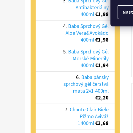
Baba Sprchový Gél
Antibakteriálny
Nast
400ml
€1,98
Baba Sprchový Gél
Aloe Vera&Avokádo
400ml
€1,98
Baba Sprchový Gél
Morské Minerály
400ml
€1,94
Baba pánsky
sprchový gél čerstvá
mäta 2v1 400ml
€2,20
Chante Clair Biele
Pižmo Aviváž
1400ml
€3,68