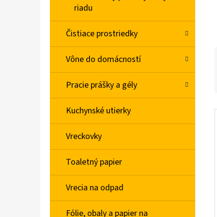
L
riadu
BABA SPRCHOVÝ GÉL MACARON SLADKÁ
Čistiace prostriedky
MANDĽA 400ML
€2,06
Vône do domácností
Pracie prášky a gély
Kuchynské utierky
Vreckovky
Toaletný papier
Vrecia na odpad
Fólie, obaly a papier na