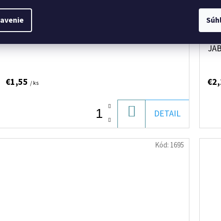
avenie
Súh
JAR NA UMÝVANIE RIADU KAMILKA 450ML
JA
JA
€1,55
€2
/ ks
DO
DETAIL
KOŠÍKA
Kód:
1695