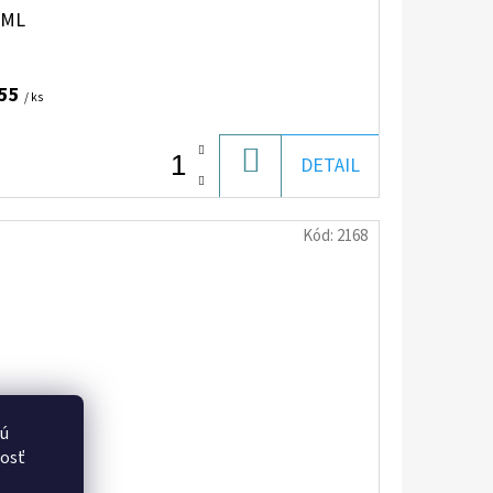
0ML
,55
/ ks
DO
DETAIL
KOŠÍKA
Kód:
2168
vú
nosť