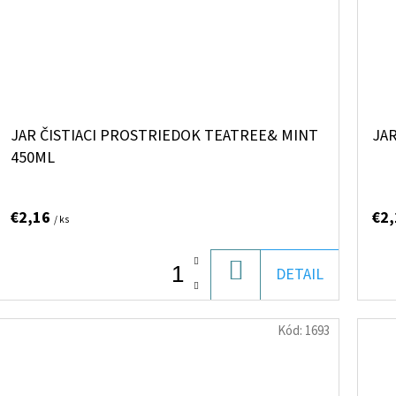
JAR ČISTIACI PROSTRIEDOK TEATREE& MINT
JA
450ML
€2,16
€2
/ ks
DO
DETAIL
KOŠÍKA
Kód:
1693