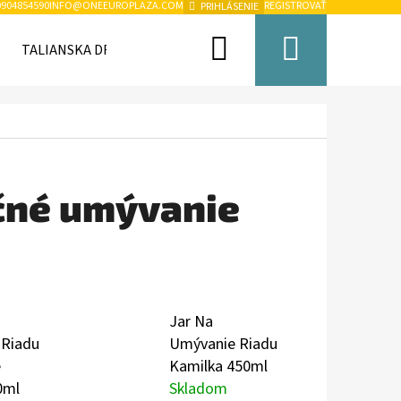
0904854590
INFO@ONEEUROPLAZA.COM
REGISTROVAŤ
PRIHLÁSENIE
Hľadať
Nákup
TALIANSKA DROGÉRIA A KOZMETIKA
TRVANLIVÉ PO
košík
učné umývanie
Jar Na
 Riadu
Umývanie Riadu
é
Kamilka 450ml
0ml
Skladom
Nasledujúce