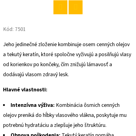
O
Twitter
Facebook
D
P
Kód:
7501
O
Jeho jedinečné zloženie kombinuje osem cenných olejov
R
Ú
a tekutý keratín, ktoré spoločne vyživujú a posilňujú vlasy
Č
od korienkov po končeky, čím znižujú lámavosť a
A
dodávajú vlasom zdravý lesk.
M
E
Hlavné vlastnosti:
Intenzívna výživa:
Kombinácia ôsmich cenných
BABA
MENTOL
olejov preniká do hĺbky vlasového vlákna, poskytuje mu
PÁNSKY
SPRCHOVÝ
potrebnú hydratáciu a zlepšuje jeho štruktúru.
GÉL
750
Obnova poškodenia:
Tekutý keratín pomáha