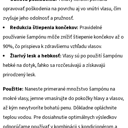
ML
opravovať poškodenia na povrchu aj vo vnútri vlasu, čím
€4,06
zvyšuje jeho odolnosť a pružnosť.
Redukcia štiepenia končekov:
Pravidelné
používanie šampónu môže znížiť štiepenie končekov až o
90%, čo prispieva k zdravšiemu vzhľadu vlasov.
Žiarivý lesk a hebkosť:
Vlasy sú po použití šampónu
hebké na dotyk, ľahko sa rozčesávajú a získavajú
prirodzený lesk.
Použitie:
Naneste primerané množstvo šampónu na
mokré vlasy, jemne vmasírujte do pokožky hlavy a vlasov,
až kým nevytvoríte bohatú penu. Dôkladne opláchnite
teplou vodou. Pre dosiahnutie optimálnych výsledkov
odporúčame používať v kombinácii s kondicionérom a