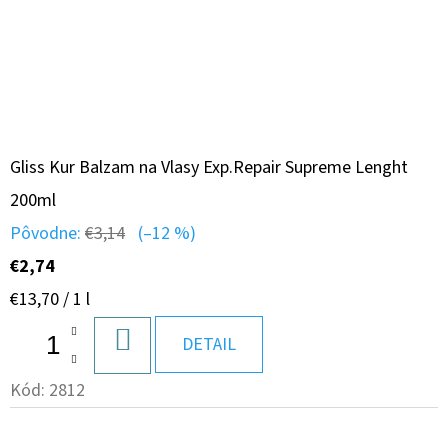
Gliss Kur Balzam na Vlasy Exp.Repair Supreme Lenght
200ml
Pôvodne:
€3,14
(–12 %)
€2,74
Jednotková
€13,70 / 1 l
cena:
DO
DETAIL
KOŠÍKA
Kód:
2812