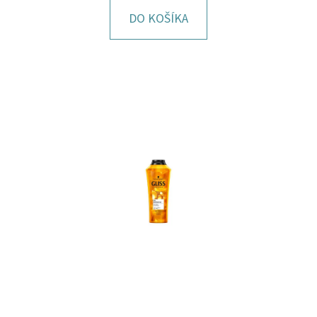
E
DO KOŠÍKA
T
E
N
Á
J
S
Ť
?
HĽADAŤ