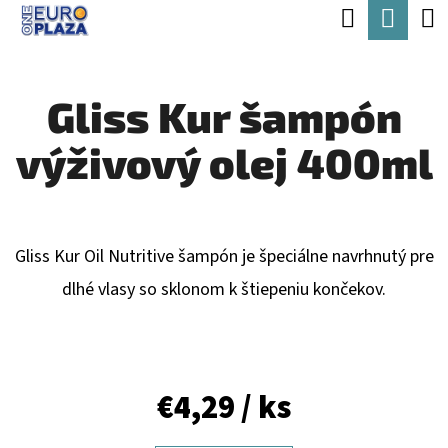
K
Hľadať
Nák
Prejsť
O
Späť
Späť
na
koší
Š
obsah
Gliss Kur šampón
Í
Č
K
výživový olej 400ml
O
P
O
T
Gliss Kur Oil Nutritive šampón je špeciálne navrhnutý pre
R
dlhé vlasy so sklonom k štiepeniu končekov.
E
B
U
€4,29
/ ks
J