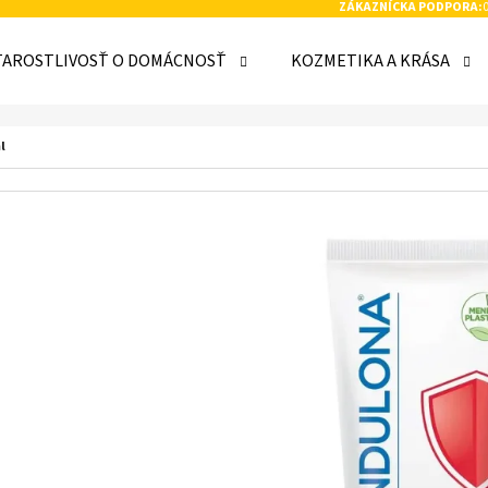
ZÁKAZNÍCKA PODPORA:
TAROSTLIVOSŤ O DOMÁCNOSŤ
KOZMETIKA A KRÁSA
 POTREBUJETE NÁJSŤ?
l
HĽADAŤ
ODPORÚČAME