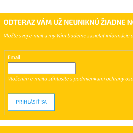
ODTERAZ VÁM UŽ NEUNIKNÚ ŽIADNE N
Vložte svoj e-mail a my Vám budeme zasielať informácie
Email
Vložením e-mailu súhlasíte s
podmienkami ochrany oso
PRIHLÁSIŤ SA