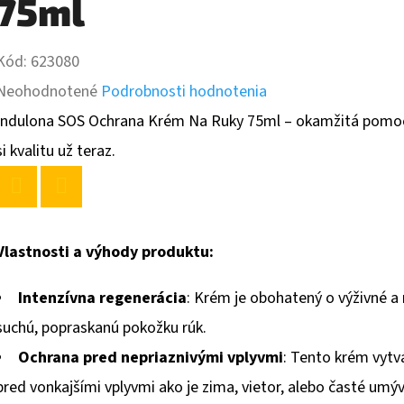
75ml
Kód:
623080
Priemerné
Neohodnotené
Podrobnosti hodnotenia
hodnotenie
Indulona SOS Ochrana Krém Na Ruky 75ml – okamžitá pomoc 
produktu
si kvalitu už teraz.
je
0,0
Twitter
Facebook
z
Vlastnosti a výhody produktu:
5
Intenzívna regenerácia
: Krém je obohatený o výživné a
hviezdičiek.
suchú, popraskanú pokožku rúk.
Ochrana pred nepriaznivými vplyvmi
: Tento krém vytv
pred vonkajšími vplyvmi ako je zima, vietor, alebo časté umýv