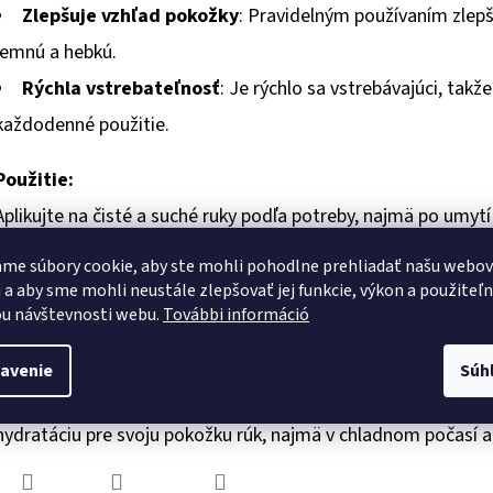
Zlepšuje vzhľad pokožky
: Pravidelným používaním zlepš
jemnú a hebkú.
Rýchla vstrebateľnosť
: Je rýchlo sa vstrebávajúci, tak
každodenné použitie.
Použitie:
Aplikujte na čisté a suché ruky podľa potreby, najmä po umytí
Jemne vmasírujte do pokožky, kým sa úplne nevstrebe.
me súbory cookie, aby ste mohli pohodlne prehliadať našu webo
 a aby sme mohli neustále zlepšovať jej funkcie, výkon a použiteľ
Objem:
u návštevnosti webu.
További információ
75 ml
avenie
Súh
Indulona SOS Ochrana Krém na Ruky je skvelou voľbou pre tých
hydratáciu pre svoju pokožku rúk, najmä v chladnom počasí al