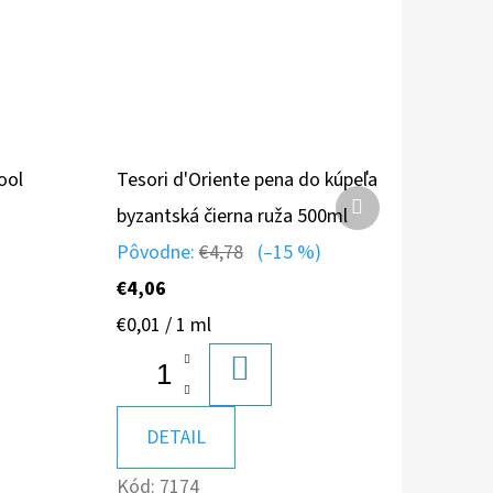
ool
Tesori d'Oriente pena do kúpeľa
Ďalší
byzantská čierna ruža 500ml
produkt
Pôvodne:
€4,78
(–15 %)
€4,06
Jednotková
€0,01 / 1 ml
cena:
A
DO
KOŠÍKA
DETAIL
Kód:
7174