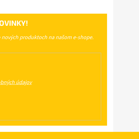
OVINKY!
 o nových produktoch na našom e-shope.
bných údajov