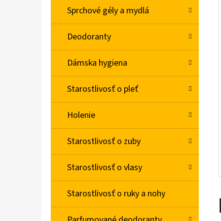
L
Sprchové gély a mydlá
BABA SPRCHOVÝ GÉL MAGNOLIA 750ML
Deodoranty
€4,78
Dámska hygiena
Starostlivosť o pleť
Holenie
Starostlivosť o zuby
Starostlivosť o vlasy
Starostlivosť o ruky a nohy
Parfumované deodoranty