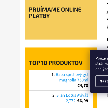
PRIJÍMAME ONLINE
PLATBY
Používa
TOP 10 PRODUKTOV
stránku
analýzo
Baba sprchový gél
magnolia 750ml
Nast
€4,78
Silan Lotus Aviváž
2,772l
€6,99