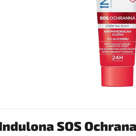
SILAN LOTUS AVIVÁŽ 2,772L
COCCOLINO SETA 
€6,99
€2,76
Pôvodne:
€3,25
Indulona SOS Ochran