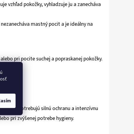
uje vzhľad pokožky, vyhladzuje ju a zanecháva
že nezanecháva mastný pocit a je ideálny na
 alebo pri pocite suchej a popraskanej pokožky.
vú
nosť
lasím
, ktorí potrebujú silnú ochranu a intenzívnu
ebo pri zvýšenej potrebe hygieny.