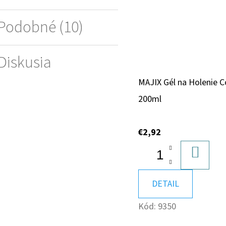
Podobné (10)
Diskusia
MAJIX Gél na Holenie C
200ml
€2,92
DO
KOŠÍK
DETAIL
Kód:
9350