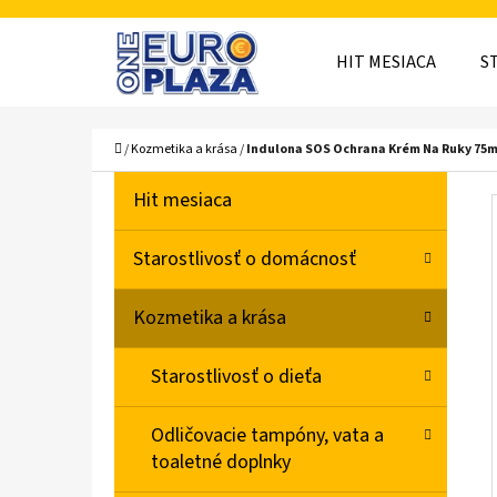
K
Prejsť
O
Späť
Späť
na
HIT MESIACA
S
Š
do
do
obsah
obchodu
obchodu
Í
ČO
Domov
/
Kozmetika a krása
/
Indulona SOS Ochrana Krém Na Ruky 75m
K
B
K
Preskočiť
Hit mesiaca
A
O
kategórie
T
Č
Starostlivosť o domácnosť
E
N
G
Kozmetika a krása
Ó
Ý
R
P
Starostlivosť o dieťa
I
A
E
Odličovacie tampóny, vata a
N
toaletné doplnky
E