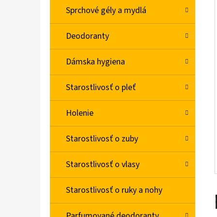
L
Sprchové gély a mydlá
BABA SPRCHOVÝ GÉL MACARON SLADKÁ
Deodoranty
MANDĽA 400ML
€2,06
Dámska hygiena
Starostlivosť o pleť
Holenie
Starostlivosť o zuby
Starostlivosť o vlasy
Starostlivosť o ruky a nohy
Parfumované deodoranty