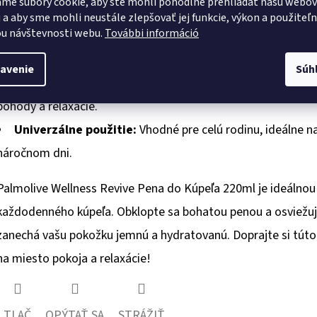
me súbory cookie, aby ste mohli pohodlne prehliadať našu webo
 a aby sme mohli neustále zlepšovať jej funkcie, výkon a použiteľ
Benefity a účinky:
u návštevnosti webu.
További információ
Stres a napätie:
Pomáha znížiť úroveň stresu a napätia, 
avenie
Súh
Rituál pohody:
Premeňte každodenný kúpeľ na luxusný well
pohody a relaxácie.
Univerzálne použitie:
Vhodné pre celú rodinu, ideálne n
náročnom dni.
Palmolive Wellness Revive Pena do Kúpeľa 220ml je ideálnou vo
každodenného kúpeľa. Obklopte sa bohatou penou a osviežuj
zanechá vašu pokožku jemnú a hydratovanú. Doprajte si túto
na miesto pokoja a relaxácie!
TLAČ
OPÝTAŤ SA
STRÁŽIŤ