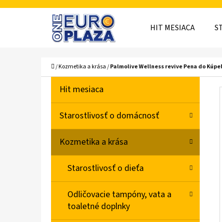
K
Prejsť
O
Späť
Späť
na
HIT MESIACA
S
Š
do
do
obsah
obchodu
obchodu
Í
ČO
Domov
/
Kozmetika a krása
/
Palmolive Wellness revive Pena do Kúpe
K
B
K
Preskočiť
Hit mesiaca
A
O
kategórie
T
Č
Starostlivosť o domácnosť
E
N
G
Kozmetika a krása
Ó
Ý
R
P
Starostlivosť o dieťa
I
A
E
Odličovacie tampóny, vata a
N
toaletné doplnky
E