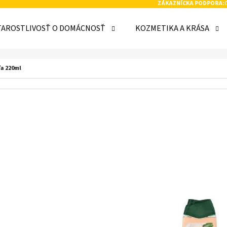
ZÁKAZNÍCKA PODPORA:
TAROSTLIVOSŤ O DOMÁCNOSŤ
KOZMETIKA A KRÁSA
 POTREBUJETE NÁJSŤ?
ľa 220ml
HĽADAŤ
ODPORÚČAME