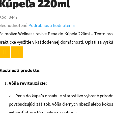
Kúpeľa 220ml
Kód:
8447
Priemerné
Neohodnotené
Podrobnosti hodnotenia
hodnotenie
Palmolive Wellness revive Pena do Kúpeľa 220ml – Tento prod
produktu
praktické využitie v každodennej domácnosti. Oplatí sa vyskúš
je
0,0
Twitter
Facebook
z
Vlastnosti produktu:
5
Vôňa revitalizácie:
hviezdičiek.
Pena do kúpeľa obsahuje starostlivo vybrané prírodn
povzbudzujúci zážitok. Vôňa čiernych ríbezlí alebo kok
vytvoriť atmosféru pokoja a pohody.