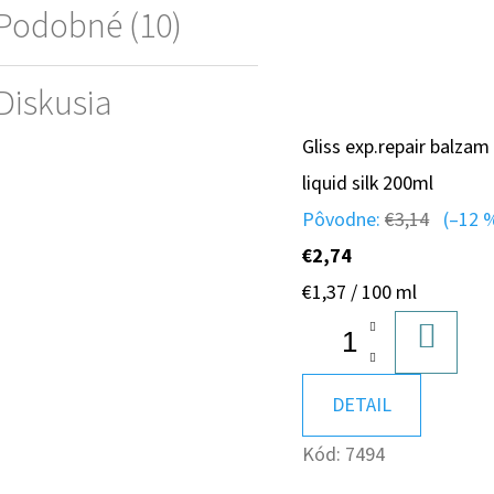
Podobné (10)
Diskusia
Gliss exp.repair balzam
liquid silk 200ml
Pôvodne:
€3,14
(–12 
€2,74
Jednotková
€1,37 / 100 ml
cena:
DO
KOŠÍK
DETAIL
Kód:
7494