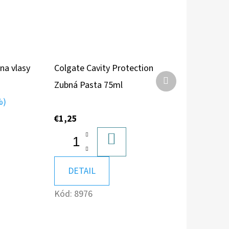
 na vlasy
Colgate Cavity Protection
Ďalší
Zubná Pasta 75ml
produkt
%)
€1,25
DO
KOŠÍKA
DETAIL
A
Kód:
8976