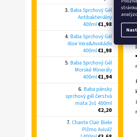
Používa
stránku
Baba Sprchový Gél
analýzo
Antibakteriálny
400ml
€1,98
Nast
Baba Sprchový Gél
Aloe Vera&Avokádo
400ml
€1,98
Baba Sprchový Gél
Morské Minerály
400ml
€1,94
Baba pánsky
sprchový gél čerstvá
mäta 2v1 400ml
€2,20
Chante Clair Biele
Pižmo Aviváž
1400ml
€3,68