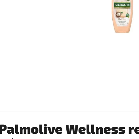
BABA SPRCHOVÝ GÉL ZELENÝ CITRÓN 400ML
BABA SPRCHOVÝ G
400ML
€1,98
€1,98
Palmolive Wellness r