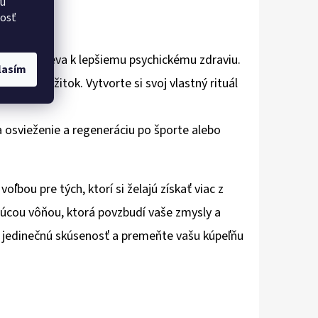
vú
nosť
čím prispieva k lepšiemu psychickému zdraviu.
lasím
ness zážitok. Vytvorte si svoj vlastný rituál
a osvieženie a regeneráciu po športe alebo
ľbou pre tých, ktorí si želajú získať viac z
úcou vôňou, ktorá povzbudí vaše zmysly a
 jedinečnú skúsenosť a premeňte vašu kúpeľňu