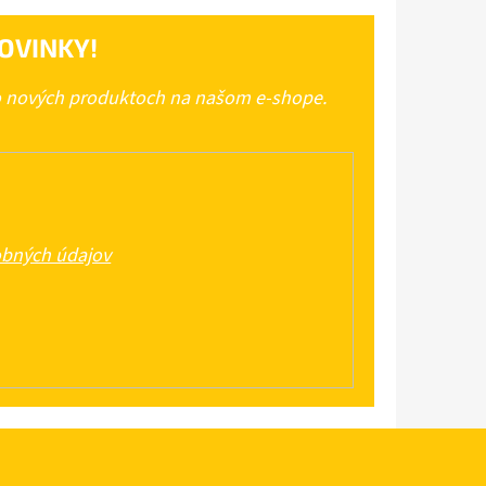
OVINKY!
 o nových produktoch na našom e-shope.
bných údajov