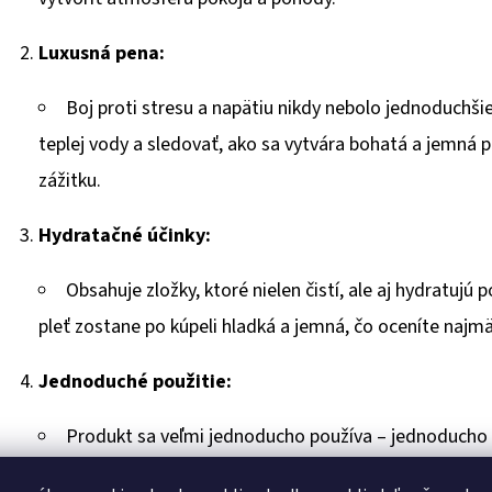
Luxusná pena:
Boj proti stresu a napätiu nikdy nebolo jednoduchši
teplej vody a sledovať, ako sa vytvára bohatá a jemná p
zážitku.
Hydratačné účinky:
Obsahuje zložky, ktoré nielen čistí, ale aj hydratujú 
pleť zostane po kúpeli hladká a jemná, čo oceníte najm
Jednoduché použitie:
Produkt sa veľmi jednoducho používa – jednoducho ho
okamih pohody. Je vhodný pre všetky typy pleti a môže 