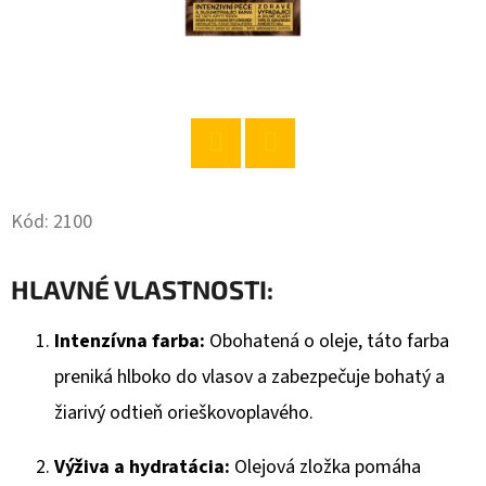
O
D
P
O
R
Twitter
Facebook
Ú
Č
Kód:
2100
A
M
HLAVNÉ VLASTNOSTI:
E
Intenzívna farba:
Obohatená o oleje, táto farba
preniká hlboko do vlasov a zabezpečuje bohatý a
BABA
SPRCHOVÝ
žiarivý odtieň orieškovoplavého.
GÉL
ANTIBAKTERIÁLNY
400ML
Výživa a hydratácia:
Olejová zložka pomáha