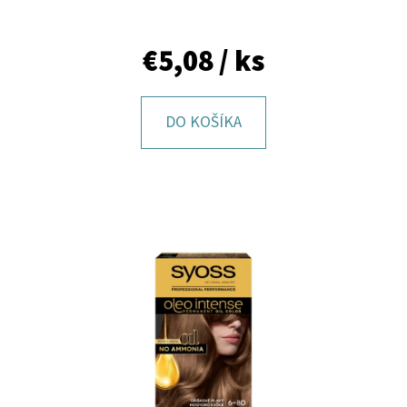
E
T
€5,08
/ ks
E
N
DO KOŠÍKA
Á
J
S
Ť
?
HĽADAŤ