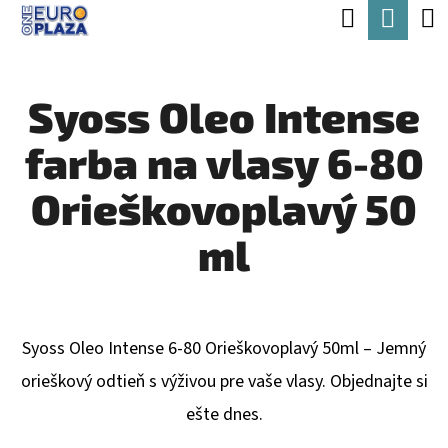
K
Hľadať
Nák
Prejsť
O
Späť
Späť
na
koší
Š
obsah
Syoss Oleo Intense
Í
Č
K
farba na vlasy 6-80
O
P
Orieškovoplavý 50
O
ml
T
R
E
Syoss Oleo Intense 6-80 Orieškovoplavý 50ml – Jemný
B
orieškový odtieň s výživou pre vaše vlasy. Objednajte si
U
ešte dnes.
J