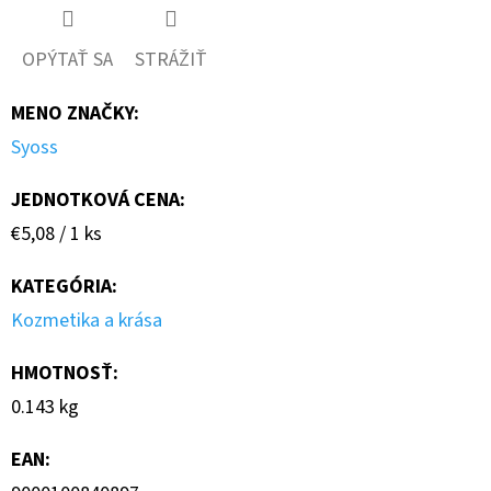
OPÝTAŤ SA
STRÁŽIŤ
MENO ZNAČKY
:
Syoss
JEDNOTKOVÁ CENA:
Jednotková
€5,08 / 1 ks
cena:
KATEGÓRIA
:
Kozmetika a krása
HMOTNOSŤ
:
0.143 kg
EAN
: