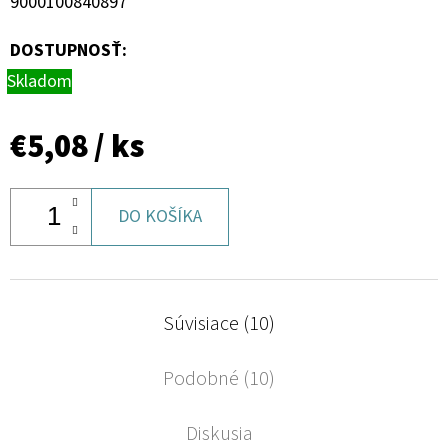
9000100840897
DOSTUPNOSŤ:
Skladom
€5,08
/ ks
DO KOŠÍKA
Súvisiace (10)
Podobné (10)
Diskusia